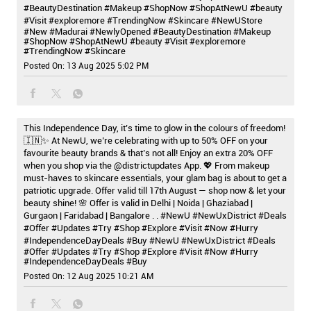
#BeautyDestination #Makeup #ShopNow #ShopAtNewU #beauty
#Visit #exploremore #TrendingNow #Skincare
#NewUStore
#New
#Madurai
#NewlyOpened
#BeautyDestination
#Makeup
#ShopNow
#ShopAtNewU
#beauty
#Visit
#exploremore
#TrendingNow
#Skincare
Posted On:
13 Aug 2025 5:02 PM
This Independence Day, it’s time to glow in the colours of freedom!
🇮🇳✨ At NewU, we’re celebrating with up to 50% OFF on your
favourite beauty brands & that’s not all! Enjoy an extra 20% OFF
when you shop via the @districtupdates App. 💖 From makeup
must-haves to skincare essentials, your glam bag is about to get a
patriotic upgrade. Offer valid till 17th August — shop now & let your
beauty shine! 🌸 Offer is valid in Delhi | Noida | Ghaziabad |
Gurgaon | Faridabad | Bangalore . . #NewU #NewUxDistrict #Deals
#Offer #Updates #Try #Shop #Explore #Visit #Now #Hurry
#IndependenceDayDeals #Buy
#NewU
#NewUxDistrict
#Deals
#Offer
#Updates
#Try
#Shop
#Explore
#Visit
#Now
#Hurry
#IndependenceDayDeals
#Buy
Posted On:
12 Aug 2025 10:21 AM