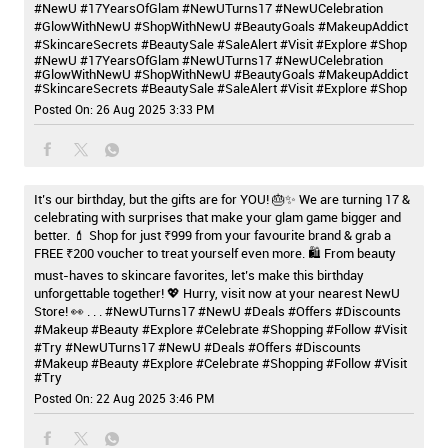
#NewU #17YearsOfGlam #NewUTurns17 #NewUCelebration
#GlowWithNewU #ShopWithNewU #BeautyGoals #MakeupAddict
#SkincareSecrets #BeautySale #SaleAlert #Visit #Explore #Shop
#NewU
#17YearsOfGlam
#NewUTurns17
#NewUCelebration
#GlowWithNewU
#ShopWithNewU
#BeautyGoals
#MakeupAddict
#SkincareSecrets
#BeautySale
#SaleAlert
#Visit
#Explore
#Shop
Posted On:
26 Aug 2025 3:33 PM
It’s our birthday, but the gifts are for YOU! 🎂✨ We are turning 17 &
celebrating with surprises that make your glam game bigger and
better. 💄 Shop for just ₹999 from your favourite brand & grab a
FREE ₹200 voucher to treat yourself even more. 🛍️ From beauty
must-haves to skincare favorites, let’s make this birthday
unforgettable together! 💖 Hurry, visit now at your nearest NewU
Store! 👀 . . . #NewUTurns17 #NewU #Deals #Offers #Discounts
#Makeup #Beauty #Explore #Celebrate #Shopping #Follow #Visit
#Try
#NewUTurns17
#NewU
#Deals
#Offers
#Discounts
#Makeup
#Beauty
#Explore
#Celebrate
#Shopping
#Follow
#Visit
#Try
Posted On:
22 Aug 2025 3:46 PM