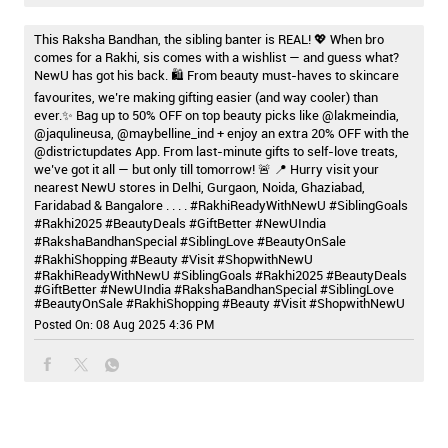
This Raksha Bandhan, the sibling banter is REAL! 💖 When bro
comes for a Rakhi, sis comes with a wishlist — and guess what?
NewU has got his back. 🛍️ From beauty must-haves to skincare
favourites, we’re making gifting easier (and way cooler) than
ever.✨ Bag up to 50% OFF on top beauty picks like @lakmeindia,
@jaqulineusa, @maybelline_ind + enjoy an extra 20% OFF with the
@districtupdates App. From last-minute gifts to self-love treats,
we’ve got it all — but only till tomorrow! 🚨 📍 Hurry visit your
nearest NewU stores in Delhi, Gurgaon, Noida, Ghaziabad,
Faridabad & Bangalore . . . . #RakhiReadyWithNewU #SiblingGoals
#Rakhi2025 #BeautyDeals #GiftBetter #NewUIndia
#RakshaBandhanSpecial #SiblingLove #BeautyOnSale
#RakhiShopping #Beauty #Visit #ShopwithNewU
#RakhiReadyWithNewU
#SiblingGoals
#Rakhi2025
#BeautyDeals
#GiftBetter
#NewUIndia
#RakshaBandhanSpecial
#SiblingLove
#BeautyOnSale
#RakhiShopping
#Beauty
#Visit
#ShopwithNewU
Posted On:
08 Aug 2025 4:36 PM