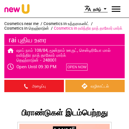
தமிழ்
Cosmetics near me
Cosmetics in உத்தராகண்ட்
Cosmetics in தெஹ்ராடுன்
Cosmetics in ரவிந்திர நாத் தாகோர் மார்க்
rai புதிய உரை
ஷாப் நாம் 108/84, மூன்றாம் ஊருட், சென்டிரியோ மால்
ரவிந்திர நாத் தாகோர் மார்க்
தெஹ்ராடுன்
-
248001
Open Until 09:30 PM
OPEN NOW
அழைப்பு
வழிகாட்டல்
பிராண்டுகள் இடம்பெற்றது