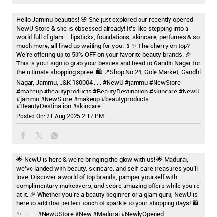
Hello Jammu beauties! 🌸 She just explored our recently opened
NewU Store & she is obsessed already! It’s like stepping into a
world full of glam – lipsticks, foundations, skincare, perfumes & so
much more, all lined up waiting for you. 💄✨ The cherry on top?
We’re offering up to 50% OFF on your favorite beauty brands. 🎉
This is your sign to grab your besties and head to Gandhi Nagar for
the ultimate shopping spree. 🛍️ 📍Shop No.24, Gole Market, Gandhi
Nagar, Jammu, J&K 180004 . . . #NewU #jammu #NewStore
#makeup #beautyproducts #BeautyDestination #skincare
#NewU
#jammu
#NewStore
#makeup
#beautyproducts
#BeautyDestination
#skincare
Posted On:
21 Aug 2025 2:17 PM
🌟 NewU is here & we’re bringing the glow with us! 🌟 Madurai,
we’ve landed with beauty, skincare, and self-care treasures you’ll
love. Discover a world of top brands, pamper yourself with
complimentary makeovers, and score amazing offers while you’re
at it. 🎉 Whether you’re a beauty beginner or a glam guru, NewU is
here to add that perfect touch of sparkle to your shopping days! 🛍️
✨ . . . . . #NewUStore #New #Madurai #NewlyOpened