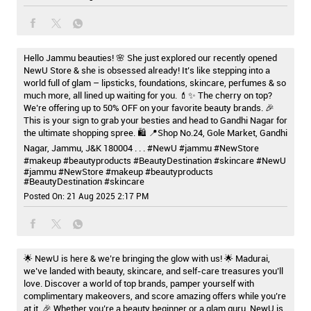
Hello Jammu beauties! 🌸 She just explored our recently opened
NewU Store & she is obsessed already! It’s like stepping into a
world full of glam – lipsticks, foundations, skincare, perfumes & so
much more, all lined up waiting for you. 💄✨ The cherry on top?
We’re offering up to 50% OFF on your favorite beauty brands. 🎉
This is your sign to grab your besties and head to Gandhi Nagar for
the ultimate shopping spree. 🛍️ 📍Shop No.24, Gole Market, Gandhi
Nagar, Jammu, J&K 180004 . . . #NewU #jammu #NewStore
#makeup #beautyproducts #BeautyDestination #skincare
#NewU
#jammu
#NewStore
#makeup
#beautyproducts
#BeautyDestination
#skincare
Posted On:
21 Aug 2025 2:17 PM
🌟 NewU is here & we’re bringing the glow with us! 🌟 Madurai,
we’ve landed with beauty, skincare, and self-care treasures you’ll
love. Discover a world of top brands, pamper yourself with
complimentary makeovers, and score amazing offers while you’re
at it. 🎉 Whether you’re a beauty beginner or a glam guru, NewU is