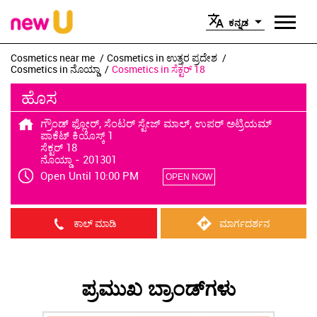
ಕನ್ನಡ
Cosmetics near me
Cosmetics in ಉತ್ತರ ಪ್ರದೇಶ
Cosmetics in ನೊಯ್ಡಾ
Cosmetics in ಸೆಕ್ಟರ್ 18
ಹೊಸ
ಗ್ರೌಂಡ್ ಫ್ಲೋರ್, ಸೆಂಟರ್ ಸ್ಟೇಜ್ ಮಾಲ್, ಉಪರ್ ಅಟ್ರಿಯಮ್
ಪಾಕೆಟ್ ಕಿಯೊಸ್ಕ್ 1
ಸೆಕ್ಟರ್ 18
ನೊಯ್ಡಾ
-
201301
Open Until 10:00 PM
OPEN NOW
ಕಾಲ್ ಮಾಡಿ
ಮಾರ್ಗದರ್ಶನ
ಪ್ರಮುಖ ಬ್ರಾಂಡ್‌ಗಳು