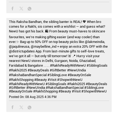
This Raksha Bandhan, the sibling banter is REAL! 💖 When bro
comes for a Rakhi, sis comes with a wishlist — and guess what?
NewU has got his back. 🛍️ From beauty must-haves to skincare
favourites, we’re making gifting easier (and way cooler) than
ever.✨ Bag up to 50% OFF on top beauty picks like @lakmeindia,
@jaqulineusa, @maybelline_ind + enjoy an extra 20% OFF with the
@districtupdates App. From last-minute gifts to self-love treats,
we’ve got it all — but only till tomorrow! 🚨 📍 Hurry visit your
nearest NewU stores in Delhi, Gurgaon, Noida, Ghaziabad,
Faridabad & Bangalore . . . . #RakhiReadyWithNewU #SiblingGoals
#Rakhi2025 #BeautyDeals #GiftBetter #NewUIndia
#RakshaBandhanSpecial #SiblingLove #BeautyOnSale
#RakhiShopping #Beauty #Visit #ShopwithNewU
#RakhiReadyWithNewU
#SiblingGoals
#Rakhi2025
#BeautyDeals
#GiftBetter
#NewUIndia
#RakshaBandhanSpecial
#SiblingLove
#BeautyOnSale
#RakhiShopping
#Beauty
#Visit
#ShopwithNewU
Posted On:
08 Aug 2025 4:36 PM