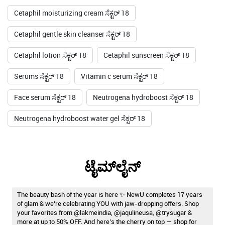
Cetaphil moisturizing cream ಸೆಕ್ಟರ್ 18
Cetaphil gentle skin cleanser ಸೆಕ್ಟರ್ 18
Cetaphil lotion ಸೆಕ್ಟರ್ 18
Cetaphil sunscreen ಸೆಕ್ಟರ್ 18
Serums ಸೆಕ್ಟರ್ 18
Vitamin c serum ಸೆಕ್ಟರ್ 18
Face serum ಸೆಕ್ಟರ್ 18
Neutrogena hydroboost ಸೆಕ್ಟರ್ 18
Neutrogena hydroboost water gel ಸೆಕ್ಟರ್ 18
ಟೈಮ್‌ಲೈನ್
The beauty bash of the year is here ✨ NewU completes 17 years
of glam & we’re celebrating YOU with jaw-dropping offers. Shop
your favorites from @lakmeindia, @jaqulineusa, @trysugar &
more at up to 50% OFF. And here’s the cherry on top — shop for