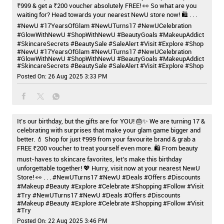
₹999 & get a ₹200 voucher absolutely FREE! 👀 So what are you
waiting for? Head towards your nearest NewU store now! 🛍️ . . .
#NewU #17YearsOfGlam #NewUTurns17 #NewUCelebration
#GlowWithNewU #ShopWithNewU #BeautyGoals #MakeupAddict
#SkincareSecrets #BeautySale #SaleAlert #Visit #Explore #Shop
#NewU
#17YearsOfGlam
#NewUTurns17
#NewUCelebration
#GlowWithNewU
#ShopWithNewU
#BeautyGoals
#MakeupAddict
#SkincareSecrets
#BeautySale
#SaleAlert
#Visit
#Explore
#Shop
Posted On:
26 Aug 2025 3:33 PM
It’s our birthday, but the gifts are for YOU! 🎂✨ We are turning 17 &
celebrating with surprises that make your glam game bigger and
better. 💄 Shop for just ₹999 from your favourite brand & grab a
FREE ₹200 voucher to treat yourself even more. 🛍️ From beauty
must-haves to skincare favorites, let’s make this birthday
unforgettable together! 💖 Hurry, visit now at your nearest NewU
Store! 👀 . . . #NewUTurns17 #NewU #Deals #Offers #Discounts
#Makeup #Beauty #Explore #Celebrate #Shopping #Follow #Visit
#Try
#NewUTurns17
#NewU
#Deals
#Offers
#Discounts
#Makeup
#Beauty
#Explore
#Celebrate
#Shopping
#Follow
#Visit
#Try
Posted On:
22 Aug 2025 3:46 PM