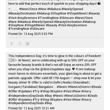
here to add that perfect touch of sparkle to your shopping days! 🛍️
✨ . . . . . #NewUStore #New #Madurai #NewlyOpened
#BeautyDestination #Makeup #ShopNow #ShopAtNewU #beauty
#Visit #exploremore #TrendingNow #Skincare
#NewUStore
#New
#Madurai
#NewlyOpened
#BeautyDestination
#Makeup
#ShopNow
#ShopAtNewU
#beauty
#Visit
#exploremore
#TrendingNow
#Skincare
Posted On:
13 Aug 2025 5:02 PM
This Independence Day, it’s time to glow in the colours of freedom!
🇮🇳✨ At NewU, we’re celebrating with up to 50% OFF on your
favourite beauty brands & that’s not all! Enjoy an extra 20% OFF
when you shop via the @districtupdates App. 💖 From makeup
must-haves to skincare essentials, your glam bag is about to get a
patriotic upgrade. Offer valid till 17th August — shop now & let your
beauty shine! 🌸 Offer is valid in Delhi | Noida | Ghaziabad |
Gurgaon | Faridabad | Bangalore . . #NewU #NewUxDistrict #Deals
#Offer #Updates #Try #Shop #Explore #Visit #Now #Hurry
#IndependenceDayDeals #Buy
#NewU
#NewUxDistrict
#Deals
#Offer
#Updates
#Try
#Shop
#Explore
#Visit
#Now
#Hurry
#IndependenceDayDeals
#Buy
Posted On:
12 Aug 2025 10:21 AM