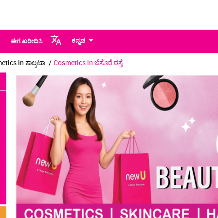
ಕನ್ನಡ
ಈಗ ಖರೀದಿಸಿ
tics in ಕಾಲ್ಕಟಾ
Cosmetics in ಜೆಸೊರೆ ರಸ್ತೆ
.