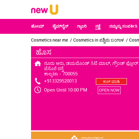
ಹೋಮ್
ಟೈಮ್‌ಲೈನ್
ಗ್ಯಾಲರಿ
ನಕ್ಷೆ
ನಮ್ಮನ್ನು ಸಂಪರ್ಕಿಸಿ
Cosmetics near me
Cosmetics in ಪಶ್ಚಿಮ ಬಂಗಾಳ
Cosme
ಹೊಸ
ನೂರು ಆರು, ಡಯಮೊಂಡ್ ಸಿಟಿ ಮಾಲ್, ಗ್ರೌಂಡ್ ಫ್ಲೋರ್
ಜೆಸೊರೆ ರಸ್ತೆ
ಕಾಲ್ಕಟಾ
-
700055
+913329520013
ಕಾಲ್ ಮಾಡಿ
Open Until 10:00 PM
OPEN NOW
ಮಾರ್ಗದರ್ಶನ