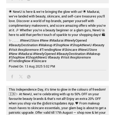
🌟 NewU is here & we’re bringing the glow with us! 🌟 Madurai,
we’ve landed with beauty, skincare, and self-care treasures you’ll
love. Discover a world of top brands, pamper yourself with
complimentary makeovers, and score amazing offers while you’re
at it. 🎉 Whether you’re a beauty beginner or a glam guru, NewU is
here to add that perfect touch of sparkle to your shopping days! 🛍️
✨ . . . . . #NewUStore #New #Madurai #NewlyOpened
#BeautyDestination #Makeup #ShopNow #ShopAtNewU #beauty
#Visit #exploremore #TrendingNow #Skincare
#NewUStore
#New
#Madurai
#NewlyOpened
#BeautyDestination
#Makeup
#ShopNow
#ShopAtNewU
#beauty
#Visit
#exploremore
#TrendingNow
#Skincare
Posted On:
13 Aug 2025 5:02 PM
This Independence Day, it’s time to glow in the colours of freedom!
🇮🇳✨ At NewU, we’re celebrating with up to 50% OFF on your
favourite beauty brands & that’s not all! Enjoy an extra 20% OFF
when you shop via the @districtupdates App. 💖 From makeup
must-haves to skincare essentials, your glam bag is about to get a
patriotic upgrade. Offer valid till 17th August — shop now & let your