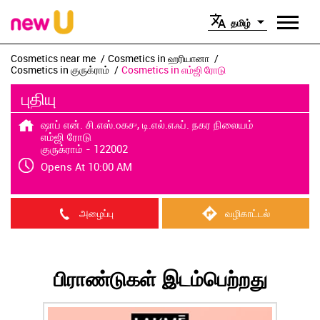
தமிழ்
Cosmetics near me
Cosmetics in ஹரியானா
Cosmetics in குருக்ராம்
Cosmetics in எம்ஜி ரோடு
புதியு
ஷாப் என். சி.எஸ்.௦௧௪, டி.எல்.எஃப். நகர நிலையம்
எம்ஜி ரோடு
குருக்ராம்
-
122002
Opens At 10:00 AM
அழைப்பு
வழிகாட்டல்
பிராண்டுகள் இடம்பெற்றது