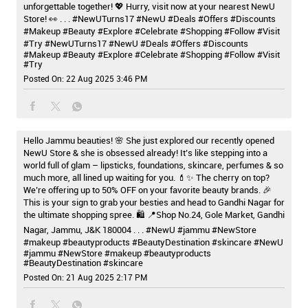
unforgettable together! 💖 Hurry, visit now at your nearest NewU
Store! 👀 . . . #NewUTurns17 #NewU #Deals #Offers #Discounts
#Makeup #Beauty #Explore #Celebrate #Shopping #Follow #Visit
#Try
#NewUTurns17
#NewU
#Deals
#Offers
#Discounts
#Makeup
#Beauty
#Explore
#Celebrate
#Shopping
#Follow
#Visit
#Try
Posted On:
22 Aug 2025 3:46 PM
Hello Jammu beauties! 🌸 She just explored our recently opened
NewU Store & she is obsessed already! It’s like stepping into a
world full of glam – lipsticks, foundations, skincare, perfumes & so
much more, all lined up waiting for you. 💄✨ The cherry on top?
We’re offering up to 50% OFF on your favorite beauty brands. 🎉
This is your sign to grab your besties and head to Gandhi Nagar for
the ultimate shopping spree. 🛍️ 📍Shop No.24, Gole Market, Gandhi
Nagar, Jammu, J&K 180004 . . . #NewU #jammu #NewStore
#makeup #beautyproducts #BeautyDestination #skincare
#NewU
#jammu
#NewStore
#makeup
#beautyproducts
#BeautyDestination
#skincare
Posted On:
21 Aug 2025 2:17 PM