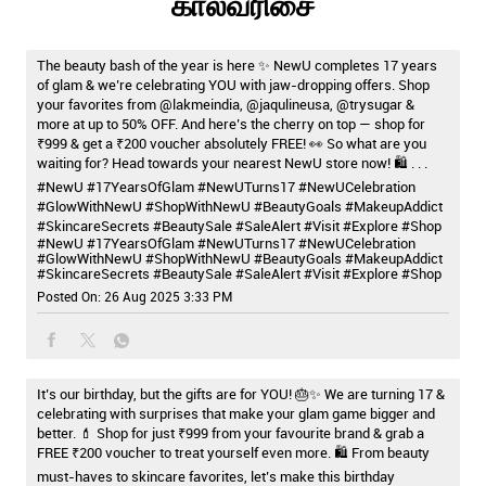
காலவரிசை
The beauty bash of the year is here ✨ NewU completes 17 years
of glam & we’re celebrating YOU with jaw-dropping offers. Shop
your favorites from @lakmeindia, @jaqulineusa, @trysugar &
more at up to 50% OFF. And here’s the cherry on top — shop for
₹999 & get a ₹200 voucher absolutely FREE! 👀 So what are you
waiting for? Head towards your nearest NewU store now! 🛍️ . . .
#NewU #17YearsOfGlam #NewUTurns17 #NewUCelebration
#GlowWithNewU #ShopWithNewU #BeautyGoals #MakeupAddict
#SkincareSecrets #BeautySale #SaleAlert #Visit #Explore #Shop
#NewU
#17YearsOfGlam
#NewUTurns17
#NewUCelebration
#GlowWithNewU
#ShopWithNewU
#BeautyGoals
#MakeupAddict
#SkincareSecrets
#BeautySale
#SaleAlert
#Visit
#Explore
#Shop
Posted On:
26 Aug 2025 3:33 PM
It’s our birthday, but the gifts are for YOU! 🎂✨ We are turning 17 &
celebrating with surprises that make your glam game bigger and
better. 💄 Shop for just ₹999 from your favourite brand & grab a
FREE ₹200 voucher to treat yourself even more. 🛍️ From beauty
must-haves to skincare favorites, let’s make this birthday