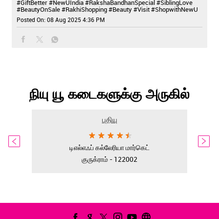
#GiftBetter
#NewUIndia
#RakshaBandhanSpecial
#SiblingLove
#BeautyOnSale
#RakhiShopping
#Beauty
#Visit
#ShopwithNewU
Posted On:
08 Aug 2025 4:36 PM
நியு யூ கடைகளுக்கு அருகில்
புதியு
டிஎல்எஃப் கல்லேரியா மார்கெட்
குருக்ராம் - 122002