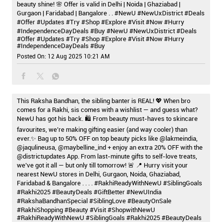
beauty shine! 🌸 Offer is valid in Delhi | Noida | Ghaziabad |
Gurgaon | Faridabad | Bangalore . . #NewU #NewUxDistrict #Deals
#Offer #Updates #Try #Shop #Explore #Visit #Now #Hurry
#IndependenceDayDeals #Buy
#NewU
#NewUxDistrict
#Deals
#Offer
#Updates
#Try
#Shop
#Explore
#Visit
#Now
#Hurry
#IndependenceDayDeals
#Buy
Posted On:
12 Aug 2025 10:21 AM
This Raksha Bandhan, the sibling banter is REAL! 💖 When bro
comes for a Rakhi, sis comes with a wishlist — and guess what?
NewU has got his back. 🛍️ From beauty must-haves to skincare
favourites, we’re making gifting easier (and way cooler) than
ever.✨ Bag up to 50% OFF on top beauty picks like @lakmeindia,
@jaqulineusa, @maybelline_ind + enjoy an extra 20% OFF with the
@districtupdates App. From last-minute gifts to self-love treats,
we’ve got it all — but only till tomorrow! 🚨 📍 Hurry visit your
nearest NewU stores in Delhi, Gurgaon, Noida, Ghaziabad,
Faridabad & Bangalore . . . . #RakhiReadyWithNewU #SiblingGoals
#Rakhi2025 #BeautyDeals #GiftBetter #NewUIndia
#RakshaBandhanSpecial #SiblingLove #BeautyOnSale
#RakhiShopping #Beauty #Visit #ShopwithNewU
#RakhiReadyWithNewU
#SiblingGoals
#Rakhi2025
#BeautyDeals