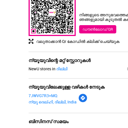
നിങ്ങളുടെ അനുഭവത്തെക്ക
ഞങ്ങളുമായി കൂടുതൽ കണ
ഡൗൺലോഡ് QR
വലുതാക്കാൻ Qr കോഡിൽ ക്ലിക്ക് ചെയ്യുക
ന്യൂയുവിന്റെ മറ്റ് സ്റ്റോറുകൾ
NewU stores in
ദില്ലി
ന്യൂയുവിലേക്കുള്ള വഴികൾ നേടുക
7JWVG7R3+MQ
ന്യൂ ദെല്ഹി, ദില്ലി, India
ബിസിനസ് സമയം