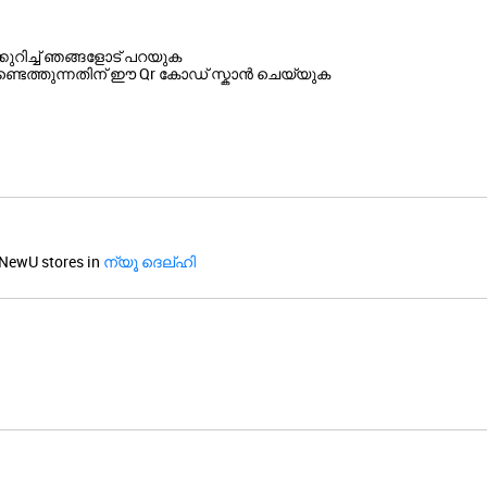
ുറിച്ച് ഞങ്ങളോട് പറയുക
്ടെത്തുന്നതിന് ഈ Qr കോഡ് സ്കാൻ ചെയ്യുക
NewU stores in
ന്യൂ ദെല്ഹി