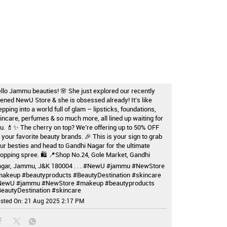
llo Jammu beauties! 🌸 She just explored our recently
ened NewU Store & she is obsessed already! It’s like
epping into a world full of glam – lipsticks, foundations,
incare, perfumes & so much more, all lined up waiting for
u. 💄✨ The cherry on top? We’re offering up to 50% OFF
 your favorite beauty brands. 🎉 This is your sign to grab
ur besties and head to Gandhi Nagar for the ultimate
opping spree. 🛍️ 📍Shop No.24, Gole Market, Gandhi
gar, Jammu, J&K 180004 . . . #NewU #jammu #NewStore
akeup #beautyproducts #BeautyDestination #skincare
NewU
#jammu
#NewStore
#makeup
#beautyproducts
eautyDestination
#skincare
sted On:
21 Aug 2025 2:17 PM