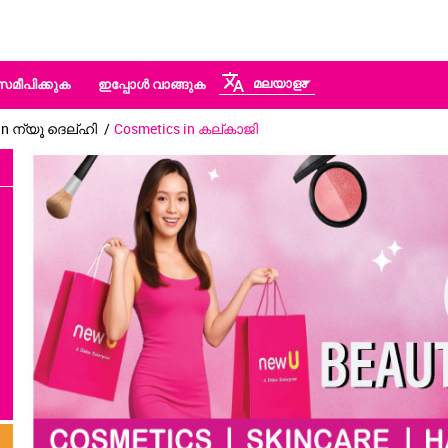
മലയാളം
സമീപിക്കുക
ഇപ്പോൾ വാങ്ങുക
in ന്യൂ ദെല്ഹി
Cosmetics in കല്കാജി