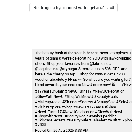
Neutrogena hydroboost water gel കല്കാജി
The beauty bash of the year is here ✨ NewU completes 1
years of glam & we’re celebrating YOU with jaw-dropping
offers. Shop your favorites from @lakmeindia,
@jaqulineusa, @trysugar & more at up to 50% OFF. And
here’s the cherry on top — shop for ₹999 & get a ₹200
voucher absolutely FREE! 👀 So what are you waiting for?
Head towards your nearest NewU store now! 🛍️ . . . #Ne
#17YearsOfGlam #NewUTurns17 #NewUCelebration
#GlowWithNewU #ShopWithNewU #BeautyGoals
#MakeupAddict #SkincareSecrets #BeautySale #SaleAle
#Visit #Explore #Shop
#NewU
#17YearsOfGlam
#NewUTurns17
#NewUCelebration
#GlowWithNewU
#ShopWithNewU
#BeautyGoals
#MakeupAddict
#SkincareSecrets
#BeautySale
#SaleAlert
#Visit
#Explor
#Shop
Posted On:
26 Aug 2025 3:33 PM