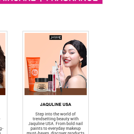
JAQULINE USA
h
Step into the world of
-
trendsetting beauty with
Jaquline USA. From bold nail
g-
paints to everyday makeup
s
must-haves, discover products