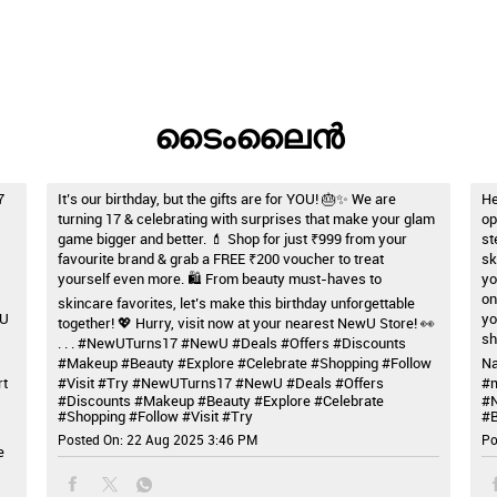
ടൈംലൈൻ
7
It’s our birthday, but the gifts are for YOU! 🎂✨ We are
He
turning 17 & celebrating with surprises that make your glam
op
game bigger and better. 💄 Shop for just ₹999 from your
st
favourite brand & grab a FREE ₹200 voucher to treat
sk
yourself even more. 🛍️ From beauty must-haves to
yo
on
skincare favorites, let’s make this birthday unforgettable
wU
yo
together! 💖 Hurry, visit now at your nearest NewU Store! 👀
sh
. . . #NewUTurns17 #NewU #Deals #Offers #Discounts
#Makeup #Beauty #Explore #Celebrate #Shopping #Follow
Na
rt
#Visit #Try
#NewUTurns17
#NewU
#Deals
#Offers
#m
#Discounts
#Makeup
#Beauty
#Explore
#Celebrate
#
#Shopping
#Follow
#Visit
#Try
#B
Posted On:
22 Aug 2025 3:46 PM
Po
e