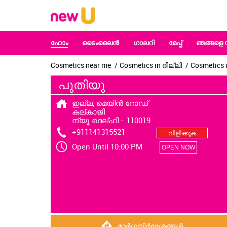
ഹോം
ടൈംലൈൻ
ഗാലറി
മേപ്പ്
ഞങ്ങളെ 
Cosmetics near me
Cosmetics in ദില്ലി
Cosmetics 
പുതിയൂ
ഇല്ല, മെയിൻ റോഡ്
കല്കാജി
ന്യൂ ദെല്ഹി
-
110019
+911141315521
വിളിക്കുക
Open Until 10:00 PM
OPEN NOW
മാർഗ്ഗനിർദ്ദേശങ്ങൾ