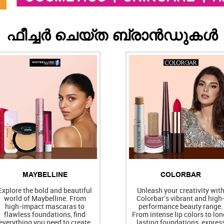
ഫീച്ചർ ചെയ്ത ബ്രാൻഡുകൾ
MAYBELLINE
COLORBAR
Explore the bold and beautiful
Unleash your creativity wit
world of Maybelline. From
Colorbar's vibrant and high
high-impact mascaras to
performance beauty range.
flawless foundations, find
From intense lip colors to lon
everything you need to create
lasting foundations, expres