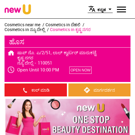
ಕನ್ನಡ
Cosmetics near me
Cosmetics in ದೆಹಲಿ
Cosmetics in ನ್ಯೂ ದೇಲ್ಲಿ
Cosmetics in ಕೃಷ್ಣ ನಗರ
ಹೊಸ
ಷಾಪ್ ನೊ. ಎ/2/51, ಲಾಲ್ ಕ್ವಾರ್ಟರ್ ಮಾರುಕಟ್ಟೆ
ಕೃಷ್ಣ ನಗರ
ನ್ಯೂ ದೇಲ್ಲಿ
-
110051
Open Until 10:00 PM
OPEN NOW
ಕಾಲ್ ಮಾಡಿ
ಮಾರ್ಗದರ್ಶನ