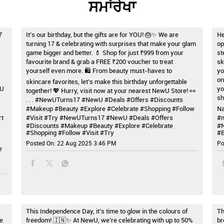
ਸਮਾਂਰੇਖਾ
7
It’s our birthday, but the gifts are for YOU! 🎂✨ We are
He
turning 17 & celebrating with surprises that make your glam
op
game bigger and better. 💄 Shop for just ₹999 from your
st
favourite brand & grab a FREE ₹200 voucher to treat
sk
yourself even more. 🛍️ From beauty must-haves to
yo
on
skincare favorites, let’s make this birthday unforgettable
wU
yo
together! 💖 Hurry, visit now at your nearest NewU Store! 👀
sh
. . . #NewUTurns17 #NewU #Deals #Offers #Discounts
#Makeup #Beauty #Explore #Celebrate #Shopping #Follow
Na
rt
#Visit #Try
#NewUTurns17
#NewU
#Deals
#Offers
#m
#Discounts
#Makeup
#Beauty
#Explore
#Celebrate
#
#Shopping
#Follow
#Visit
#Try
#B
Posted On:
22 Aug 2025 3:46 PM
Po
e
This Independence Day, it’s time to glow in the colours of
Th
e
freedom! 🇮🇳✨ At NewU, we’re celebrating with up to 50%
br