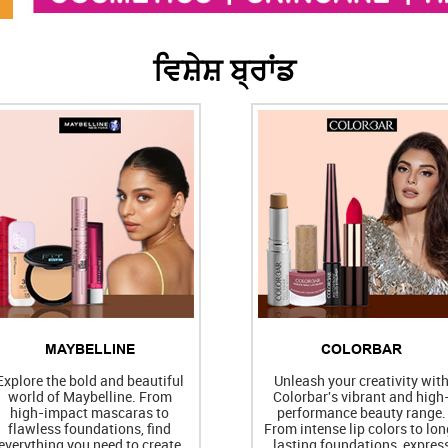
ਵਿਸ਼ੇਸ਼ ਬ੍ਰਾਂਡ
MAYBELLINE
COLORBAR
Explore the bold and beautiful
Unleash your creativity wit
world of Maybelline. From
Colorbar's vibrant and high
high-impact mascaras to
performance beauty range.
flawless foundations, find
From intense lip colors to lon
everything you need to create
lasting foundations, expres