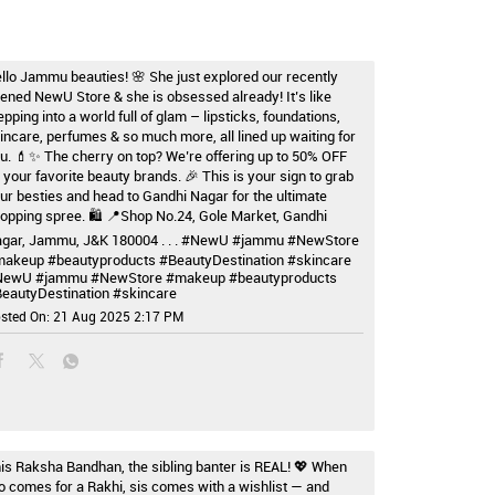
llo Jammu beauties! 🌸 She just explored our recently
ened NewU Store & she is obsessed already! It’s like
epping into a world full of glam – lipsticks, foundations,
incare, perfumes & so much more, all lined up waiting for
u. 💄✨ The cherry on top? We’re offering up to 50% OFF
 your favorite beauty brands. 🎉 This is your sign to grab
ur besties and head to Gandhi Nagar for the ultimate
opping spree. 🛍️ 📍Shop No.24, Gole Market, Gandhi
gar, Jammu, J&K 180004 . . . #NewU #jammu #NewStore
akeup #beautyproducts #BeautyDestination #skincare
NewU
#jammu
#NewStore
#makeup
#beautyproducts
eautyDestination
#skincare
sted On:
21 Aug 2025 2:17 PM
is Raksha Bandhan, the sibling banter is REAL! 💖 When
o comes for a Rakhi, sis comes with a wishlist — and