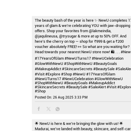
The beauty bash of the year is here ✨ NewU completes 1
years of glam & we’re celebrating YOU with jaw-dropping
offers. Shop your favorites from @lakmeindia,
@jaqulineusa, @trysugar & more at up to 50% OFF. And
here’s the cherry on top — shop for ₹999 & get a ₹200
voucher absolutely FREE! 👀 So what are you waiting for?
Head towards your nearest NewU store now! 🛍️ . . . #Ne
#17YearsOfGlam #NewUTurns17 #NewUCelebration
#GlowWithNewU #ShopWithNewU #BeautyGoals
#MakeupAddict #SkincareSecrets #BeautySale #SaleAle
#Visit #Explore #Shop
#NewU
#17YearsOfGlam
#NewUTurns17
#NewUCelebration
#GlowWithNewU
#ShopWithNewU
#BeautyGoals
#MakeupAddict
#SkincareSecrets
#BeautySale
#SaleAlert
#Visit
#Explor
#Shop
Posted On:
26 Aug 2025 3:33 PM
🌟 NewU is here & we’re bringing the glow with us! 🌟
Madurai, we’ve landed with beauty, skincare, and self-car