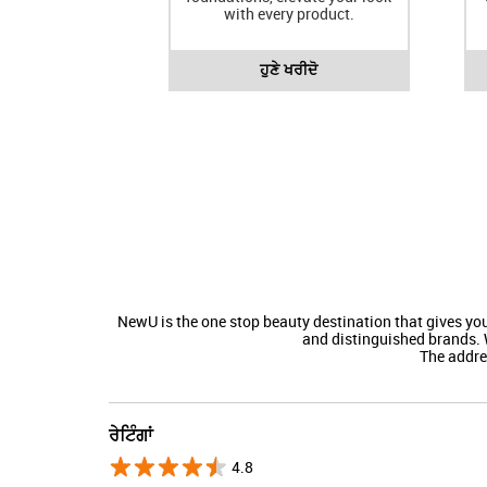
with every product.
ਹੁਣੇ ਖਰੀਦੋ
NewU is the one stop beauty destination that gives y
and distinguished brands. 
The addres
ਰੇਟਿੰਗਾਂ
4.8