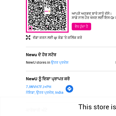
ਆਪਣੇ ਅਨੁਭਵ ਬਾਰੇ ਸਾਨੂੰ ਦੱਸੋ।
ਸਾਡੇ ਨਾਲ ਹੋਰ ਖੋਜਣ ਲਈ ਇਸ Qr ਕੋ
ਵੈਧ ਹੁੰਦਾ ਹੈ
ਵੱਡਾ ਕਰਨ ਲਈ qr ਕੋਡ 'ਤੇ ਕਲਿੱਕ ਕਰੋ
Newu ਦੇ ਹੋਰ ਸਟੋਰ
NewU stores in
ਉਤਰ ਪ੍ਰਦੇਸ਼
NewU ਨੂੰ ਦਿਸ਼ਾ ਪ੍ਰਾਪਤ ਕਰੋ
7JWVH7FJ+PH
ਨੋਇਡਾ, ਉਤਰ ਪ੍ਰਦੇਸ਼, India
This store i
ਕਾਰੋਬਾਰੀ ਘੰਟੇ