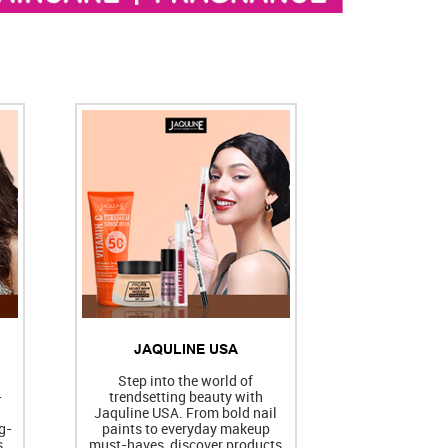
JAQULINE USA
h
Step into the world of
-
trendsetting beauty with
Jaquline USA. From bold nail
g-
paints to everyday makeup
s
must-haves, discover products