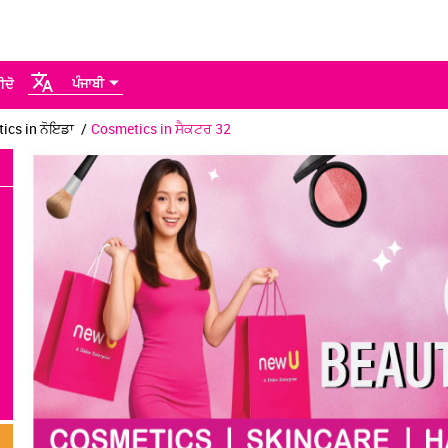
ਪੰਜਾਬੀ
ੀਦੋ
ics in ਨੋਇਡਾ
Cosmetics in ਸੈਕਟਰ 32