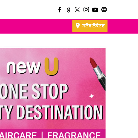
ਸਟੋਰ ਲੋਕੇਟਰ