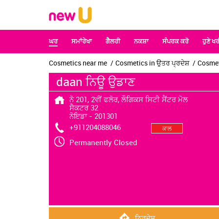
ਘਰ
ਸਮਾਂਰੇਖਾ
ਗੈਲਰੀ
ਨਕਸ਼ਾ
ਸੰਪਰਕ ਕਰੋ
ਹੁਣੇ ਖਰ
Cosmetics near me
Cosmetics in ਉਤਰ ਪ੍ਰਦੇਸ਼
Cosmet
daan ਨਿਊ ਉਡਾਣ
ਨੋ 201, 2ਵੀਂ ਫਲੋਰ, ਲੌਗਿਕਸ ਸਿਟੀ ਸੈਂਟਰ ਮੋਲ
ਸੈਕਟਰ 32
ਨੋਇਡਾ
-
201301
+911204088046
ਕਾਲ
Permanently Closed
ਨਿਰਦੇਸ਼