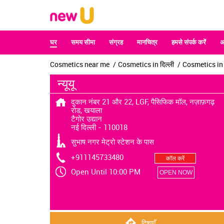
घर
समय सीमा
संग्रह
मानचित्र
हमसे संपर्क करें
अ
Cosmetics near me
Cosmetics in दिल्ली
Cosmetics in न
न्यूयू
दुकान नंबर 21 और 22, LGF, पैसिफिक मॉल, नज़ाफ़गढ़
रोड, खयाला
टैगोर उद्यान
नई दिल्ली
-
110018
सुभाष नगर मेट्रो स्टेशन के पास
+911145733480
कॉल करें
Open Until 10:00 PM
OPEN NOW
दिशाएँ