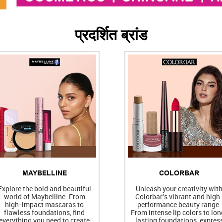
प्रदर्शित ब्रांड
MAYBELLINE
COLORBAR
Explore the bold and beautiful
Unleash your creativity wit
world of Maybelline. From
Colorbar's vibrant and high
high-impact mascaras to
performance beauty range.
flawless foundations, find
From intense lip colors to lon
everything you need to create
lasting foundations, expres