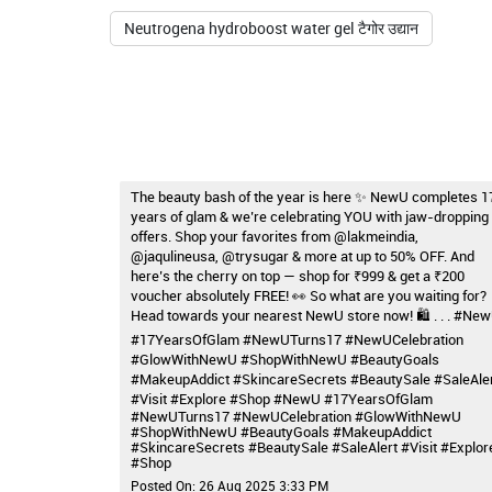
Neutrogena hydroboost water gel टैगोर उद्यान
The beauty bash of the year is here ✨ NewU completes 1
years of glam & we’re celebrating YOU with jaw-dropping
offers. Shop your favorites from @lakmeindia,
@jaqulineusa, @trysugar & more at up to 50% OFF. And
here’s the cherry on top — shop for ₹999 & get a ₹200
voucher absolutely FREE! 👀 So what are you waiting for?
Head towards your nearest NewU store now! 🛍️ . . . #Ne
#17YearsOfGlam #NewUTurns17 #NewUCelebration
#GlowWithNewU #ShopWithNewU #BeautyGoals
#MakeupAddict #SkincareSecrets #BeautySale #SaleAle
#Visit #Explore #Shop
#NewU
#17YearsOfGlam
#NewUTurns17
#NewUCelebration
#GlowWithNewU
#ShopWithNewU
#BeautyGoals
#MakeupAddict
#SkincareSecrets
#BeautySale
#SaleAlert
#Visit
#Explor
#Shop
Posted On:
26 Aug 2025 3:33 PM