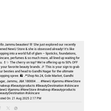
llo Jammu beauties! 🌸 She just explored our recently
ened NewU Store & she is obsessed already! It’s like
epping into a world full of glam – lipsticks, foundations,
incare, perfumes & so much more, all lined up waiting for
u. 💄✨ The cherry on top? We’re offering up to 50% OFF
 your favorite beauty brands. 🎉 This is your sign to grab
ur besties and head to Gandhi Nagar for the ultimate
opping spree. 🛍️ 📍Shop No.24, Gole Market, Gandhi
gar, Jammu, J&K 180004 . . . #NewU #jammu #NewStore
akeup #beautyproducts #BeautyDestination #skincare
NewU
#jammu
#NewStore
#makeup
#beautyproducts
eautyDestination
#skincare
sted On:
21 Aug 2025 2:17 PM