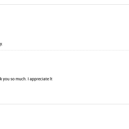
y.
nk you so much. I appreciate lt