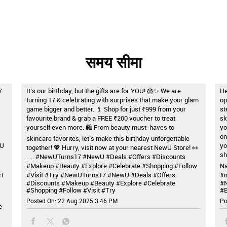
समय सीमा
7
It’s our birthday, but the gifts are for YOU! 🎂✨ We are
He
turning 17 & celebrating with surprises that make your glam
op
game bigger and better. 💄 Shop for just ₹999 from your
st
favourite brand & grab a FREE ₹200 voucher to treat
sk
yourself even more. 🛍️ From beauty must-haves to
yo
on
skincare favorites, let’s make this birthday unforgettable
wU
yo
together! 💖 Hurry, visit now at your nearest NewU Store! 👀
sh
. . . #NewUTurns17 #NewU #Deals #Offers #Discounts
#Makeup #Beauty #Explore #Celebrate #Shopping #Follow
Na
rt
#Visit #Try
#NewUTurns17
#NewU
#Deals
#Offers
#m
#Discounts
#Makeup
#Beauty
#Explore
#Celebrate
#
#Shopping
#Follow
#Visit
#Try
#B
Posted On:
22 Aug 2025 3:46 PM
Po
e