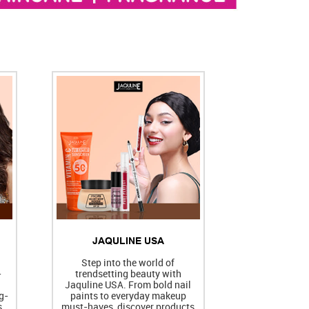
JAQULINE USA
h
Step into the world of
-
trendsetting beauty with
Jaquline USA. From bold nail
g-
paints to everyday makeup
s
must-haves, discover products