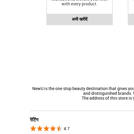
with every product.
अभी खरीदें
NewU is the one stop beauty destination that gives y
and distinguished brands. 
The address of this store is दुका
रेटिंग
4.7