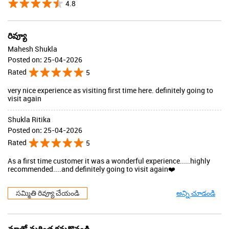
4.8
రివ్యూ
Mahesh Shukla
Posted on
:
25-04-2026
Rated
5
very nice experience as visiting first time here. definitely going to
visit again
Shukla Ritika
Posted on
:
25-04-2026
Rated
5
As a first time customer it was a wonderful experience.....highly
recommended....and definitely going to visit again❤️
సమ్మితి రివ్యూ చేయండి
అన్ని చూడండి