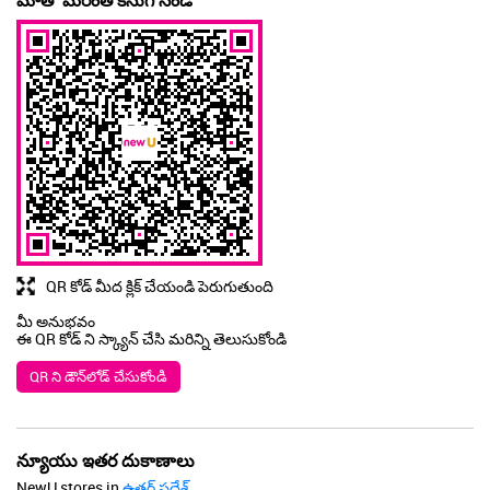
మాతో మరింత కనుగొనండి
QR కోడ్ మీద క్లిక్ చేయండి పెరుగుతుంది
మీ అనుభవం
ఈ QR కోడ్ ని స్క్యాన్ చేసి మరిన్ని తెలుసుకోండి
QR ని డౌన్‌లోడ్ చేసుకోండి
న్యూయు ఇతర దుకాణాలు
NewU stores in
ఉత్తర్ ప్రదేశ్