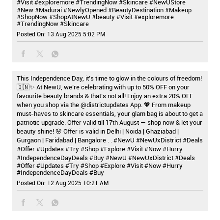
#Visit #exploremore #TrendingNow #Skincare
#NewUStore
#New
#Madurai
#NewlyOpened
#BeautyDestination
#Makeup
#ShopNow
#ShopAtNewU
#beauty
#Visit
#exploremore
#TrendingNow
#Skincare
Posted On:
13 Aug 2025 5:02 PM
This Independence Day, it’s time to glow in the colours of freedom!
🇮🇳✨ At NewU, we’re celebrating with up to 50% OFF on your
favourite beauty brands & that’s not all! Enjoy an extra 20% OFF
when you shop via the @districtupdates App. 💖 From makeup
must-haves to skincare essentials, your glam bag is about to get a
patriotic upgrade. Offer valid till 17th August — shop now & let your
beauty shine! 🌸 Offer is valid in Delhi | Noida | Ghaziabad |
Gurgaon | Faridabad | Bangalore . . #NewU #NewUxDistrict #Deals
#Offer #Updates #Try #Shop #Explore #Visit #Now #Hurry
#IndependenceDayDeals #Buy
#NewU
#NewUxDistrict
#Deals
#Offer
#Updates
#Try
#Shop
#Explore
#Visit
#Now
#Hurry
#IndependenceDayDeals
#Buy
Posted On:
12 Aug 2025 10:21 AM