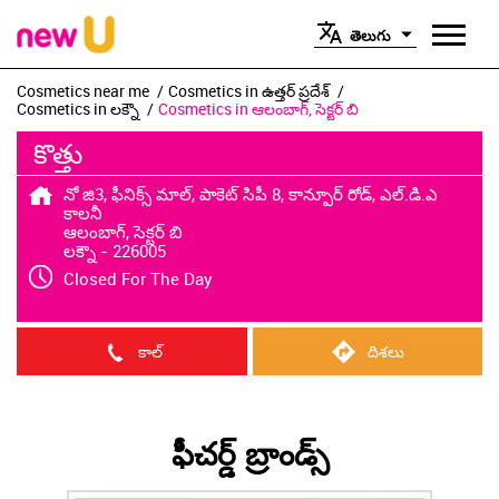
తెలుగు
Cosmetics near me
Cosmetics in ఉత్తర్ ప్రదేశ్
Cosmetics in లక్నౌ
Cosmetics in ఆలంబాగ్, సెక్టర్ బి
కొత్తు
నో జి3, ఫీనిక్స్ మాల్, పాకెట్ సిపీ 8, కాన్పూర్ రోడ్, ఎల్.డి.ఎ
కాలనీ
ఆలంబాగ్, సెక్టర్ బి
లక్నౌ
-
226005
Closed For The Day
కాల్
దిశలు
ఫీచర్డ్ బ్రాండ్స్