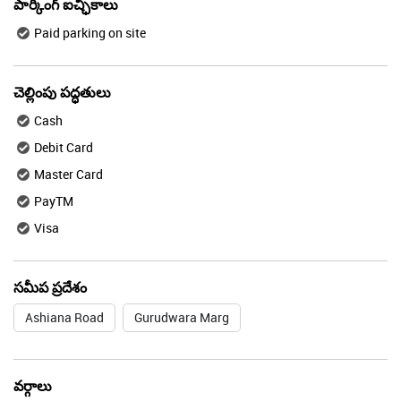
పార్కింగ్ ఐచ్ఛికాలు
Paid parking on site
చెల్లింపు పద్ధతులు
Cash
Debit Card
Master Card
PayTM
Visa
సమీప ప్రదేశం
Ashiana Road
Gurudwara Marg
వర్గాలు