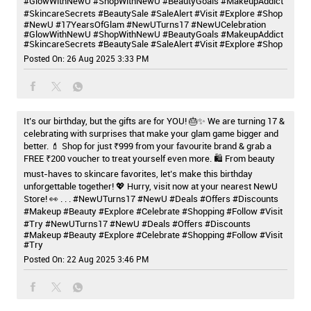
#GlowWithNewU #ShopWithNewU #BeautyGoals #MakeupAddict
#SkincareSecrets #BeautySale #SaleAlert #Visit #Explore #Shop
#NewU
#17YearsOfGlam
#NewUTurns17
#NewUCelebration
#GlowWithNewU
#ShopWithNewU
#BeautyGoals
#MakeupAddict
#SkincareSecrets
#BeautySale
#SaleAlert
#Visit
#Explore
#Shop
Posted On:
26 Aug 2025 3:33 PM
It’s our birthday, but the gifts are for YOU! 🎂✨ We are turning 17 &
celebrating with surprises that make your glam game bigger and
better. 💄 Shop for just ₹999 from your favourite brand & grab a
FREE ₹200 voucher to treat yourself even more. 🛍️ From beauty
must-haves to skincare favorites, let’s make this birthday
unforgettable together! 💖 Hurry, visit now at your nearest NewU
Store! 👀 . . . #NewUTurns17 #NewU #Deals #Offers #Discounts
#Makeup #Beauty #Explore #Celebrate #Shopping #Follow #Visit
#Try
#NewUTurns17
#NewU
#Deals
#Offers
#Discounts
#Makeup
#Beauty
#Explore
#Celebrate
#Shopping
#Follow
#Visit
#Try
Posted On:
22 Aug 2025 3:46 PM