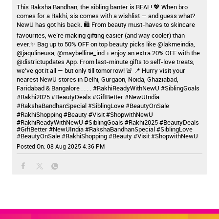
This Raksha Bandhan, the sibling banter is REAL! 💖 When bro
comes for a Rakhi, sis comes with a wishlist — and guess what?
NewU has got his back. 🛍️ From beauty must-haves to skincare
favourites, we’re making gifting easier (and way cooler) than
ever.✨ Bag up to 50% OFF on top beauty picks like @lakmeindia,
@jaqulineusa, @maybelline_ind + enjoy an extra 20% OFF with the
@districtupdates App. From last-minute gifts to self-love treats,
we’ve got it all — but only till tomorrow! 🚨 📍 Hurry visit your
nearest NewU stores in Delhi, Gurgaon, Noida, Ghaziabad,
Faridabad & Bangalore . . . . #RakhiReadyWithNewU #SiblingGoals
#Rakhi2025 #BeautyDeals #GiftBetter #NewUIndia
#RakshaBandhanSpecial #SiblingLove #BeautyOnSale
#RakhiShopping #Beauty #Visit #ShopwithNewU
#RakhiReadyWithNewU
#SiblingGoals
#Rakhi2025
#BeautyDeals
#GiftBetter
#NewUIndia
#RakshaBandhanSpecial
#SiblingLove
#BeautyOnSale
#RakhiShopping
#Beauty
#Visit
#ShopwithNewU
Posted On:
08 Aug 2025 4:36 PM