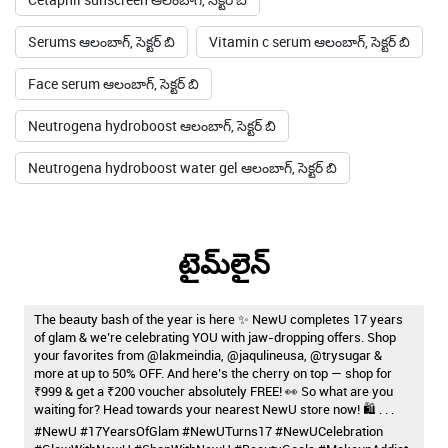
Serums ఆలంబాగ్, సెక్టర్ బి
Vitamin c serum ఆలంబాగ్, సెక్టర్ బి
Face serum ఆలంబాగ్, సెక్టర్ బి
Neutrogena hydroboost ఆలంబాగ్, సెక్టర్ బి
Neutrogena hydroboost water gel ఆలంబాగ్, సెక్టర్ బి
టైమ్‌లైన్
The beauty bash of the year is here ✨ NewU completes 17 years
of glam & we’re celebrating YOU with jaw-dropping offers. Shop
your favorites from @lakmeindia, @jaqulineusa, @trysugar &
more at up to 50% OFF. And here’s the cherry on top — shop for
₹999 & get a ₹200 voucher absolutely FREE! 👀 So what are you
waiting for? Head towards your nearest NewU store now! 🛍️ . . .
#NewU #17YearsOfGlam #NewUTurns17 #NewUCelebration