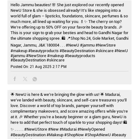
Hello Jammu beauties! 🌸 She just explored our recently opened
NewU Store & she is obsessed already! It’s like stepping into a
world full of glam – lipsticks, foundations, skincare, perfumes & so
much more, all lined up waiting for you. 💄✨ The cherry on top?
We’re offering up to 50% OFF on your favorite beauty brands. 🎉
This is your sign to grab your besties and head to Gandhi Nagar for
the ultimate shopping spree. 🛍️ 📍Shop No.24, Gole Market, Gandhi
Nagar, Jammu, J&K 180004 . . . #NewU #jammu #NewStore
#makeup #beautyproducts #BeautyDestination #skincare
#NewU
#jammu
#NewStore
#makeup
#beautyproducts
#BeautyDestination
#skincare
Posted On:
21 Aug 2025 2:17 PM
🌟 NewU is here & we’re bringing the glow with us! 🌟 Madurai,
we’ve landed with beauty, skincare, and self-care treasures you’ll
love. Discover a world of top brands, pamper yourself with
complimentary makeovers, and score amazing offers while you’re
at it. 🎉 Whether you’re a beauty beginner or a glam guru, NewU is
here to add that perfect touch of sparkle to your shopping days! 🛍️
✨ . . . . . #NewUStore #New #Madurai #NewlyOpened
#BeautyDestination #Makeup #ShopNow #ShopAtNewU #beauty