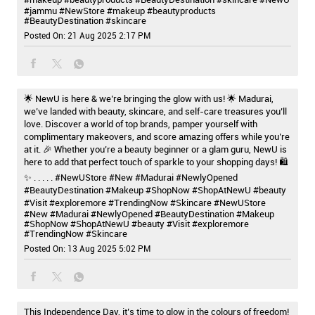
#jammu
#NewStore
#makeup
#beautyproducts
#BeautyDestination
#skincare
Posted On:
21 Aug 2025 2:17 PM
🌟 NewU is here & we’re bringing the glow with us! 🌟 Madurai,
we’ve landed with beauty, skincare, and self-care treasures you’ll
love. Discover a world of top brands, pamper yourself with
complimentary makeovers, and score amazing offers while you’re
at it. 🎉 Whether you’re a beauty beginner or a glam guru, NewU is
here to add that perfect touch of sparkle to your shopping days! 🛍️
✨ . . . . . #NewUStore #New #Madurai #NewlyOpened
#BeautyDestination #Makeup #ShopNow #ShopAtNewU #beauty
#Visit #exploremore #TrendingNow #Skincare
#NewUStore
#New
#Madurai
#NewlyOpened
#BeautyDestination
#Makeup
#ShopNow
#ShopAtNewU
#beauty
#Visit
#exploremore
#TrendingNow
#Skincare
Posted On:
13 Aug 2025 5:02 PM
This Independence Day, it’s time to glow in the colours of freedom!