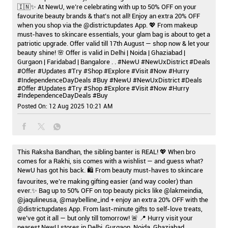
🇮🇳✨ At NewU, we’re celebrating with up to 50% OFF on your
favourite beauty brands & that’s not all! Enjoy an extra 20% OFF
when you shop via the @districtupdates App. 💖 From makeup
must-haves to skincare essentials, your glam bag is about to get a
patriotic upgrade. Offer valid till 17th August — shop now & let your
beauty shine! 🌸 Offer is valid in Delhi | Noida | Ghaziabad |
Gurgaon | Faridabad | Bangalore . . #NewU #NewUxDistrict #Deals
#Offer #Updates #Try #Shop #Explore #Visit #Now #Hurry
#IndependenceDayDeals #Buy
#NewU
#NewUxDistrict
#Deals
#Offer
#Updates
#Try
#Shop
#Explore
#Visit
#Now
#Hurry
#IndependenceDayDeals
#Buy
Posted On:
12 Aug 2025 10:21 AM
This Raksha Bandhan, the sibling banter is REAL! 💖 When bro
comes for a Rakhi, sis comes with a wishlist — and guess what?
NewU has got his back. 🛍️ From beauty must-haves to skincare
favourites, we’re making gifting easier (and way cooler) than
ever.✨ Bag up to 50% OFF on top beauty picks like @lakmeindia,
@jaqulineusa, @maybelline_ind + enjoy an extra 20% OFF with the
@districtupdates App. From last-minute gifts to self-love treats,
we’ve got it all — but only till tomorrow! 🚨 📍 Hurry visit your
nearest NewU stores in Delhi, Gurgaon, Noida, Ghaziabad,