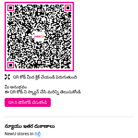
QR కోడ్ మీద క్లిక్ చేయండి పెరుగుతుంది
మీ అనుభవం
ఈ QR కోడ్ ని స్క్యాన్ చేసి మరిన్ని తెలుసుకోండి
QR ని డౌన్‌లోడ్ చేసుకోండి
న్యూయు ఇతర దుకాణాలు
NewU stores in
దిల్లీ