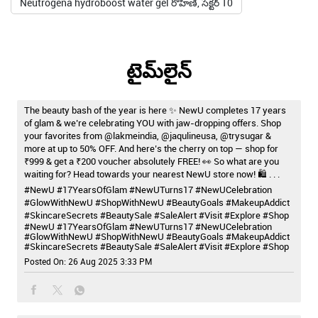
Neutrogena hydroboost water gel రోహిణి, సెక్టర్ 10
టైమ్‌లైన్
The beauty bash of the year is here ✨ NewU completes 17 years
of glam & we’re celebrating YOU with jaw-dropping offers. Shop
your favorites from @lakmeindia, @jaqulineusa, @trysugar &
more at up to 50% OFF. And here’s the cherry on top — shop for
₹999 & get a ₹200 voucher absolutely FREE! 👀 So what are you
waiting for? Head towards your nearest NewU store now! 🛍️ . . .
#NewU #17YearsOfGlam #NewUTurns17 #NewUCelebration
#GlowWithNewU #ShopWithNewU #BeautyGoals #MakeupAddict
#SkincareSecrets #BeautySale #SaleAlert #Visit #Explore #Shop
#NewU
#17YearsOfGlam
#NewUTurns17
#NewUCelebration
#GlowWithNewU
#ShopWithNewU
#BeautyGoals
#MakeupAddict
#SkincareSecrets
#BeautySale
#SaleAlert
#Visit
#Explore
#Shop
Posted On:
26 Aug 2025 3:33 PM