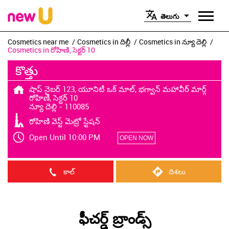
తెలుగు
Cosmetics near me
Cosmetics in దిల్లీ
Cosmetics in న్యూ దెల్లి
Cosmetics in రోహిణి, సెక్టర్ 10
కొత్తు
షాప్ నైబర్ 123, యూనిటీ ఒక్ మాల్, భగ్వాన్ మహావీర్ మార్గ్
రోహిణి, సెక్టర్ 10
న్యూ దెల్లి
-
110085
రోహిణి వెస్ట్ మెట్రో స్టేషన్
Open Until 10:00 PM
OPEN NOW
కాల్
దిశలు
ఫీచర్డ్ బ్రాండ్స్