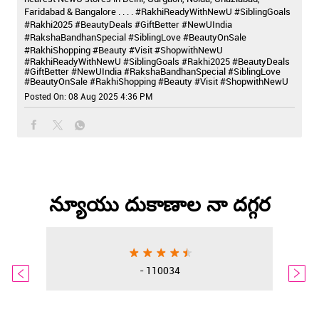
Faridabad & Bangalore . . . . #RakhiReadyWithNewU #SiblingGoals
#Rakhi2025 #BeautyDeals #GiftBetter #NewUIndia
#RakshaBandhanSpecial #SiblingLove #BeautyOnSale
#RakhiShopping #Beauty #Visit #ShopwithNewU
#RakhiReadyWithNewU
#SiblingGoals
#Rakhi2025
#BeautyDeals
#GiftBetter
#NewUIndia
#RakshaBandhanSpecial
#SiblingLove
#BeautyOnSale
#RakhiShopping
#Beauty
#Visit
#ShopwithNewU
Posted On:
08 Aug 2025 4:36 PM
న్యూయు దుకాణాల నా దగ్గర
- 110034