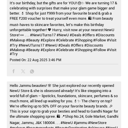
It’s our birthday, but the gifts are for YOU! 🎂✨ We are turning 17 &
celebrating with surprises that make your glam game bigger and
better. 💄 Shop for just ₹999 from your favourite brand & grab a
FREE ₹200 voucher to treat yourself even more. 🛍️ From beauty
must-haves to skincare favorites, let’s make this birthday
unforgettable together! 💖 Hurry, visit now at your nearest NewU
Store! 👀 . . . #NewUTurns17 #NewU #Deals #Offers #Discounts
#Makeup #Beauty #Explore #Celebrate #Shopping #Follow #Visit
#Try
#NewUTurns17
#NewU
#Deals
#Offers
#Discounts
#Makeup
#Beauty
#Explore
#Celebrate
#Shopping
#Follow
#Visit
#Try
Posted On:
22 Aug 2025 3:46 PM
Hello Jammu beauties! 🌸 She just explored our recently opened
NewU Store & she is obsessed already! It’s like stepping into a
world full of glam – lipsticks, foundations, skincare, perfumes & so
much more, all lined up waiting for you. 💄✨ The cherry on top?
We’re offering up to 50% OFF on your favorite beauty brands. 🎉
This is your sign to grab your besties and head to Gandhi Nagar for
the ultimate shopping spree. 🛍️ 📍Shop No.24, Gole Market, Gandhi
Nagar, Jammu, J&K 180004 . . . #NewU #jammu #NewStore
#makeup #beautyproducts #BeautyDestination #skincare
#NewU