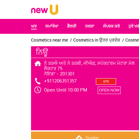
ਘਰ
ਸਮਾਂਰੇਖਾ
ਗੈਲਰੀ
ਨਕਸ਼ਾ
ਸੰਪਰਕ ਕਰੋ
ਹੁਣੇ ਖਰ
Cosmetics near me
Cosmetics in ਉਤਰ ਪ੍ਰਦੇਸ਼
Cosmet
ਨਿਊ
ਨੋ ੩੩ਐ ਅਤੇ ਨੋ ੩੩ਬੀ, ਜੀਐਫ਼, ਸਪੇਕਟਰਮ ਮੇਟਰਾ ਮੋਲ
ਸੈਕਟਰ 75
ਨੋਇਡਾ
-
201301
+911206351357
ਕਾਲ
Open Until 10:00 PM
OPEN NOW
ਨਿਰਦੇਸ਼