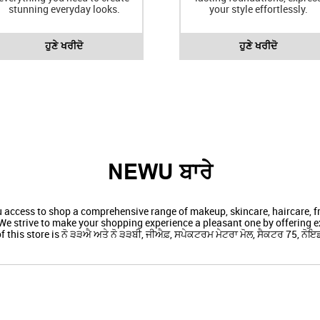
stunning everyday looks.
your style effortlessly.
ਹੁਣੇ ਖਰੀਦੋ
ਹੁਣੇ ਖਰੀਦੋ
NEWU ਬਾਰੇ
ou access to shop a comprehensive range of makeup, skincare, haircare,
We strive to make your shopping experience a pleasant one by offering ex
 this store is ਨੋ ੩੩ਐ ਅਤੇ ਨੋ ੩੩ਬੀ, ਜੀਐਫ਼, ਸਪੇਕਟਰਮ ਮੇਟਰਾ ਮੋਲ, ਸੈਕਟਰ 75, ਨੋਇਡ