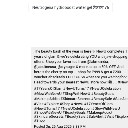
Neutrogena hydroboost water gel ਸੈਕਟਰ 75
The beauty bash of the year is here ✨ NewU completes 1
years of glam & we’re celebrating YOU with jaw-dropping
offers. Shop your favorites from @lakmeindia,
@jaqulineusa, @trysugar & more at up to 50% OFF. And
here’s the cherry on top — shop for ₹999 & get a ₹200
voucher absolutely FREE! 👀 So what are you waiting for?
Head towards your nearest NewU store now! 🛍️ . . . #Ne
#17YearsOfGlam #NewUTurns17 #NewUCelebration
#GlowWithNewU #ShopWithNewU #BeautyGoals
#MakeupAddict #SkincareSecrets #BeautySale #SaleAle
#Visit #Explore #Shop
#NewU
#17YearsOfGlam
#NewUTurns17
#NewUCelebration
#GlowWithNewU
#ShopWithNewU
#BeautyGoals
#MakeupAddict
#SkincareSecrets
#BeautySale
#SaleAlert
#Visit
#Explor
#Shop
Posted On:
26 Aug 2025 3:33 PM