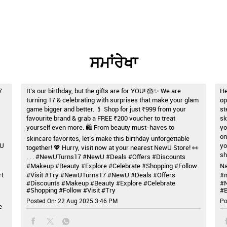
ਸਮਾਂਰੇਖਾ
7
It’s our birthday, but the gifts are for YOU! 🎂✨ We are
He
turning 17 & celebrating with surprises that make your glam
op
game bigger and better. 💄 Shop for just ₹999 from your
st
favourite brand & grab a FREE ₹200 voucher to treat
sk
yourself even more. 🛍️ From beauty must-haves to
yo
on
skincare favorites, let’s make this birthday unforgettable
wU
yo
together! 💖 Hurry, visit now at your nearest NewU Store! 👀
sh
. . . #NewUTurns17 #NewU #Deals #Offers #Discounts
#Makeup #Beauty #Explore #Celebrate #Shopping #Follow
Na
rt
#Visit #Try
#NewUTurns17
#NewU
#Deals
#Offers
#m
#Discounts
#Makeup
#Beauty
#Explore
#Celebrate
#
#Shopping
#Follow
#Visit
#Try
#B
Posted On:
22 Aug 2025 3:46 PM
Po
e