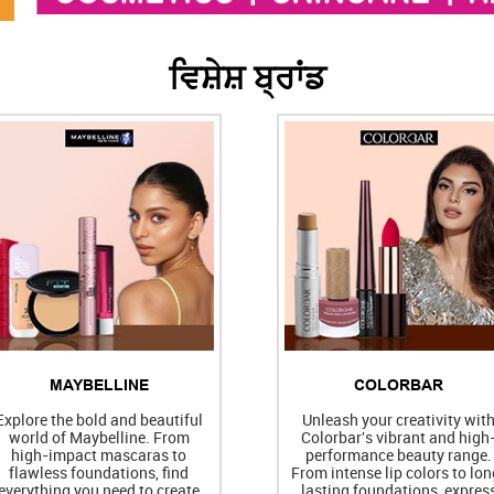
ਵਿਸ਼ੇਸ਼ ਬ੍ਰਾਂਡ
MAYBELLINE
COLORBAR
Explore the bold and beautiful
Unleash your creativity wit
world of Maybelline. From
Colorbar's vibrant and high
high-impact mascaras to
performance beauty range.
flawless foundations, find
From intense lip colors to lon
everything you need to create
lasting foundations, expres