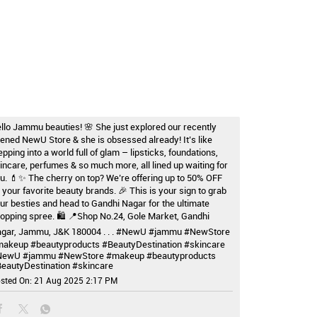
llo Jammu beauties! 🌸 She just explored our recently
ened NewU Store & she is obsessed already! It’s like
epping into a world full of glam – lipsticks, foundations,
incare, perfumes & so much more, all lined up waiting for
u. 💄✨ The cherry on top? We’re offering up to 50% OFF
 your favorite beauty brands. 🎉 This is your sign to grab
ur besties and head to Gandhi Nagar for the ultimate
opping spree. 🛍️ 📍Shop No.24, Gole Market, Gandhi
gar, Jammu, J&K 180004 . . . #NewU #jammu #NewStore
akeup #beautyproducts #BeautyDestination #skincare
NewU
#jammu
#NewStore
#makeup
#beautyproducts
eautyDestination
#skincare
sted On:
21 Aug 2025 2:17 PM