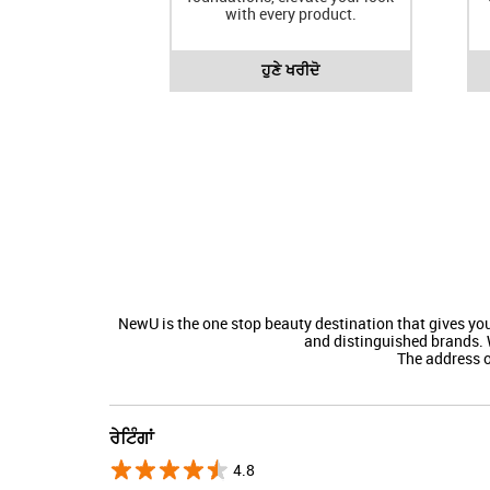
with every product.
ਹੁਣੇ ਖਰੀਦੋ
NewU is the one stop beauty destination that gives y
and distinguished brands. 
The address of
ਰੇਟਿੰਗਾਂ
4.8