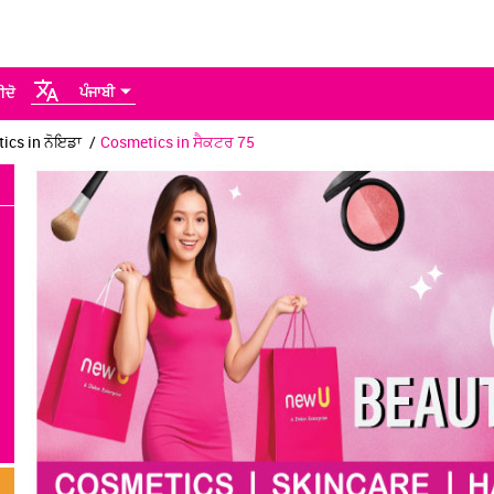
ਪੰਜਾਬੀ
ੀਦੋ
ics in ਨੋਇਡਾ
Cosmetics in ਸੈਕਟਰ 75