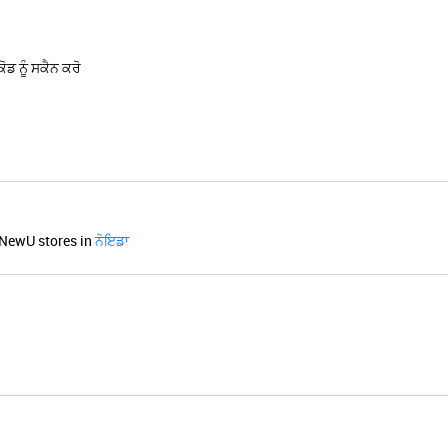
ਡ ਨੂੰ ਸਕੈਨ ਕਰੋ
NewU stores in
ਨੋਇਡਾ