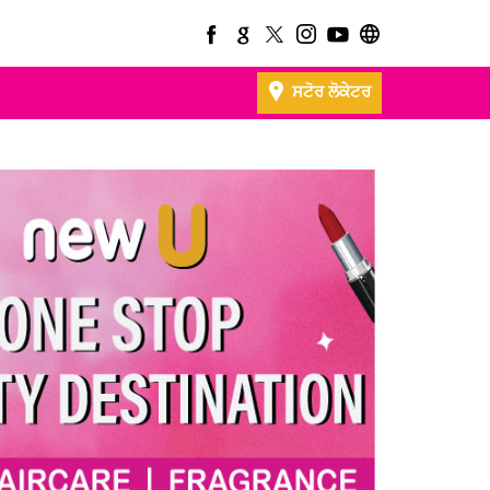
ਸਟੋਰ ਲੋਕੇਟਰ