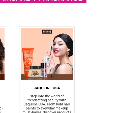
JAQULINE USA
h
Step into the world of
-
trendsetting beauty with
Jaquline USA. From bold nail
g-
paints to everyday makeup
s
must-haves, discover products