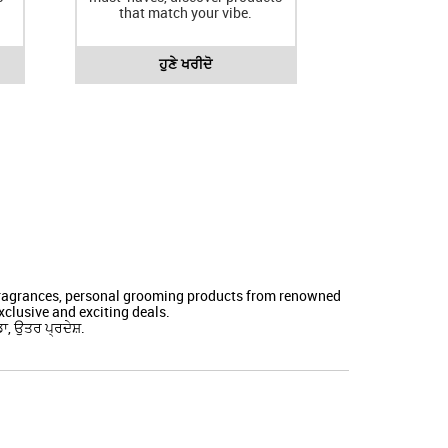
that match your vibe.
ਹੁਣੇ ਖਰੀਦੋ
 fragrances, personal grooming products from renowned
clusive and exciting deals.
ਾ, ਉਤਰ ਪ੍ਰਦੇਸ਼.