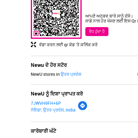
ਆਪਣੇ ਅਨੁਭਵ ਬਾਰੇ ਸਾਨੂੰ ਦੱਸੋ।
ਸਾਡੇ ਨਾਲ ਹੋਰ ਖੋਜਣ ਲਈ ਇਸ Qr ਕੋ
ਵੈਧ ਹੁੰਦਾ ਹੈ
ਵੱਡਾ ਕਰਨ ਲਈ qr ਕੋਡ 'ਤੇ ਕਲਿੱਕ ਕਰੋ
Newu ਦੇ ਹੋਰ ਸਟੋਰ
NewU stores in
ਉਤਰ ਪ੍ਰਦੇਸ਼
NewU ਨੂੰ ਦਿਸ਼ਾ ਪ੍ਰਾਪਤ ਕਰੋ
7JWVH9FH+6P
ਨੋਇਡਾ, ਉਤਰ ਪ੍ਰਦੇਸ਼, India
ਕਾਰੋਬਾਰੀ ਘੰਟੇ