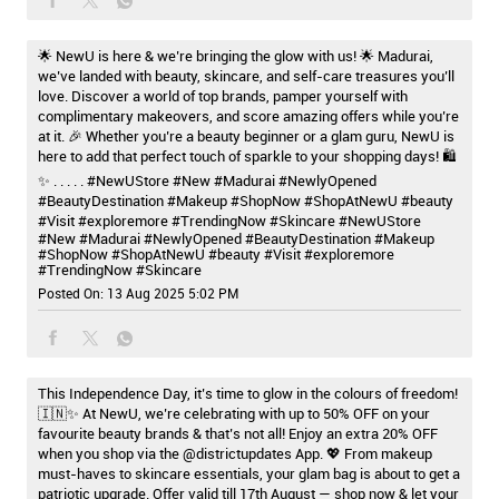
🌟 NewU is here & we’re bringing the glow with us! 🌟 Madurai,
we’ve landed with beauty, skincare, and self-care treasures you’ll
love. Discover a world of top brands, pamper yourself with
complimentary makeovers, and score amazing offers while you’re
at it. 🎉 Whether you’re a beauty beginner or a glam guru, NewU is
here to add that perfect touch of sparkle to your shopping days! 🛍️
✨ . . . . . #NewUStore #New #Madurai #NewlyOpened
#BeautyDestination #Makeup #ShopNow #ShopAtNewU #beauty
#Visit #exploremore #TrendingNow #Skincare
#NewUStore
#New
#Madurai
#NewlyOpened
#BeautyDestination
#Makeup
#ShopNow
#ShopAtNewU
#beauty
#Visit
#exploremore
#TrendingNow
#Skincare
Posted On:
13 Aug 2025 5:02 PM
This Independence Day, it’s time to glow in the colours of freedom!
🇮🇳✨ At NewU, we’re celebrating with up to 50% OFF on your
favourite beauty brands & that’s not all! Enjoy an extra 20% OFF
when you shop via the @districtupdates App. 💖 From makeup
must-haves to skincare essentials, your glam bag is about to get a
patriotic upgrade. Offer valid till 17th August — shop now & let your