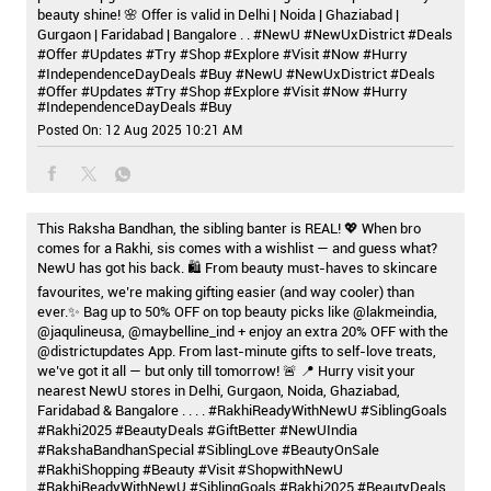
beauty shine! 🌸 Offer is valid in Delhi | Noida | Ghaziabad |
Gurgaon | Faridabad | Bangalore . . #NewU #NewUxDistrict #Deals
#Offer #Updates #Try #Shop #Explore #Visit #Now #Hurry
#IndependenceDayDeals #Buy
#NewU
#NewUxDistrict
#Deals
#Offer
#Updates
#Try
#Shop
#Explore
#Visit
#Now
#Hurry
#IndependenceDayDeals
#Buy
Posted On:
12 Aug 2025 10:21 AM
This Raksha Bandhan, the sibling banter is REAL! 💖 When bro
comes for a Rakhi, sis comes with a wishlist — and guess what?
NewU has got his back. 🛍️ From beauty must-haves to skincare
favourites, we’re making gifting easier (and way cooler) than
ever.✨ Bag up to 50% OFF on top beauty picks like @lakmeindia,
@jaqulineusa, @maybelline_ind + enjoy an extra 20% OFF with the
@districtupdates App. From last-minute gifts to self-love treats,
we’ve got it all — but only till tomorrow! 🚨 📍 Hurry visit your
nearest NewU stores in Delhi, Gurgaon, Noida, Ghaziabad,
Faridabad & Bangalore . . . . #RakhiReadyWithNewU #SiblingGoals
#Rakhi2025 #BeautyDeals #GiftBetter #NewUIndia
#RakshaBandhanSpecial #SiblingLove #BeautyOnSale
#RakhiShopping #Beauty #Visit #ShopwithNewU
#RakhiReadyWithNewU
#SiblingGoals
#Rakhi2025
#BeautyDeals