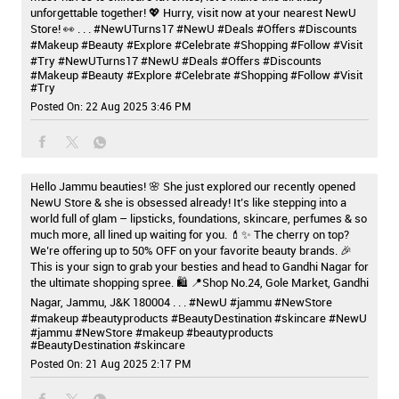
unforgettable together! 💖 Hurry, visit now at your nearest NewU
Store! 👀 . . . #NewUTurns17 #NewU #Deals #Offers #Discounts
#Makeup #Beauty #Explore #Celebrate #Shopping #Follow #Visit
#Try
#NewUTurns17
#NewU
#Deals
#Offers
#Discounts
#Makeup
#Beauty
#Explore
#Celebrate
#Shopping
#Follow
#Visit
#Try
Posted On:
22 Aug 2025 3:46 PM
Hello Jammu beauties! 🌸 She just explored our recently opened
NewU Store & she is obsessed already! It’s like stepping into a
world full of glam – lipsticks, foundations, skincare, perfumes & so
much more, all lined up waiting for you. 💄✨ The cherry on top?
We’re offering up to 50% OFF on your favorite beauty brands. 🎉
This is your sign to grab your besties and head to Gandhi Nagar for
the ultimate shopping spree. 🛍️ 📍Shop No.24, Gole Market, Gandhi
Nagar, Jammu, J&K 180004 . . . #NewU #jammu #NewStore
#makeup #beautyproducts #BeautyDestination #skincare
#NewU
#jammu
#NewStore
#makeup
#beautyproducts
#BeautyDestination
#skincare
Posted On:
21 Aug 2025 2:17 PM