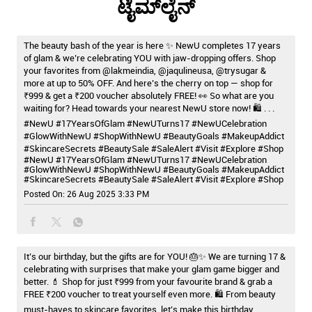
ಟೈಮ್‌ಲೈನ್
The beauty bash of the year is here ✨ NewU completes 17 years
of glam & we’re celebrating YOU with jaw-dropping offers. Shop
your favorites from @lakmeindia, @jaqulineusa, @trysugar &
more at up to 50% OFF. And here’s the cherry on top — shop for
₹999 & get a ₹200 voucher absolutely FREE! 👀 So what are you
waiting for? Head towards your nearest NewU store now! 🛍️ . . .
#NewU #17YearsOfGlam #NewUTurns17 #NewUCelebration
#GlowWithNewU #ShopWithNewU #BeautyGoals #MakeupAddict
#SkincareSecrets #BeautySale #SaleAlert #Visit #Explore #Shop
#NewU
#17YearsOfGlam
#NewUTurns17
#NewUCelebration
#GlowWithNewU
#ShopWithNewU
#BeautyGoals
#MakeupAddict
#SkincareSecrets
#BeautySale
#SaleAlert
#Visit
#Explore
#Shop
Posted On:
26 Aug 2025 3:33 PM
It’s our birthday, but the gifts are for YOU! 🎂✨ We are turning 17 &
celebrating with surprises that make your glam game bigger and
better. 💄 Shop for just ₹999 from your favourite brand & grab a
FREE ₹200 voucher to treat yourself even more. 🛍️ From beauty
must-haves to skincare favorites, let’s make this birthday