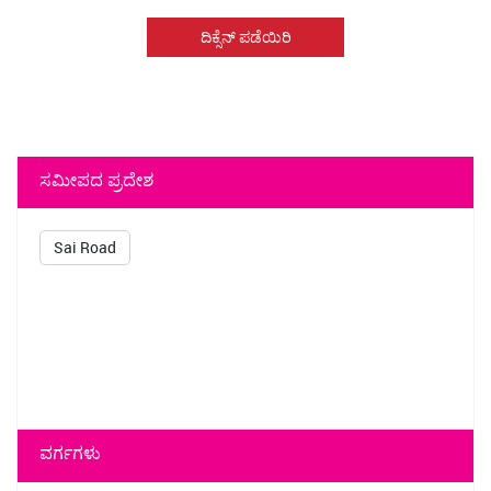
ದಿಕ್ಸೆನ್ ಪಡೆಯಿರಿ
ಸಮೀಪದ ಪ್ರದೇಶ
Sai Road
ವರ್ಗಗಳು