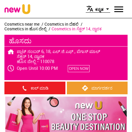
ಕನ್ನಡ
Cosmetics near me
Cosmetics in ದೆಹಲಿ
Cosmetics in ಹೊಸ ದೇಲ್ಲಿ
Cosmetics in ಸೆಕ್ಟರ್ 14, ದ್ವಾರಕ
ಹೊಸದು
ಪ್ಲಾಟ್ ನಂಬರ್ 6, 18, ಎಲ್.ಜಿ.ಎಫ್., ವೆಗಾಸ್ ಮಾಲ್
ಸೆಕ್ಟರ್ 14, ದ್ವಾರಕ
ಹೊಸ ದೇಲ್ಲಿ
-
110078
Open Until 10:00 PM
OPEN NOW
ಕಾಲ್ ಮಾಡಿ
ಮಾರ್ಗದರ್ಶನ