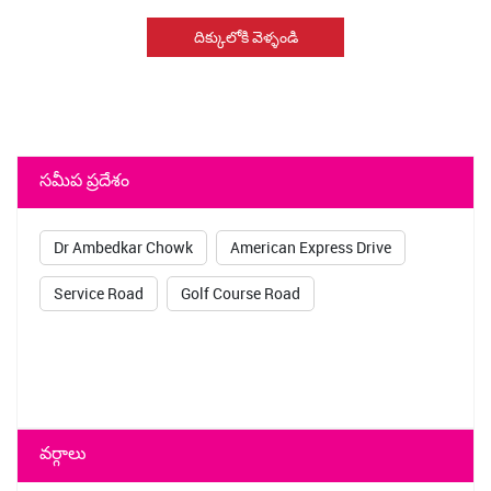
దిక్కులోకి వెళ్ళండి
సమీప ప్రదేశం
Dr Ambedkar Chowk
American Express Drive
Service Road
Golf Course Road
వర్గాలు