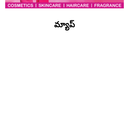
మ్యాప్