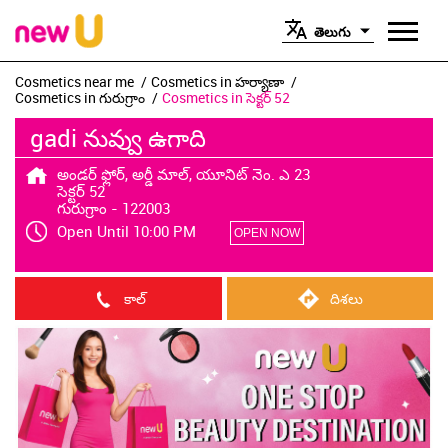
తెలుగు
Cosmetics near me
Cosmetics in హర్యాణా
Cosmetics in గురుగ్రాం
Cosmetics in సెక్టర్ 52
gadi నువ్వు ఉగాది
అండర్ ఫ్లోర్, అర్డీ మాల్, యూనిట్ నెం. ఎ 23
సెక్టర్ 52
గురుగ్రాం
-
122003
Open Until 10:00 PM
OPEN NOW
కాల్
దిశలు