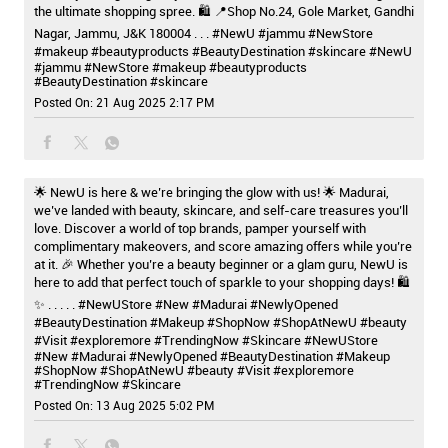
the ultimate shopping spree. 🛍️ 📍Shop No.24, Gole Market, Gandhi
Nagar, Jammu, J&K 180004 . . . #NewU #jammu #NewStore
#makeup #beautyproducts #BeautyDestination #skincare
#NewU
#jammu
#NewStore
#makeup
#beautyproducts
#BeautyDestination
#skincare
Posted On:
21 Aug 2025 2:17 PM
🌟 NewU is here & we’re bringing the glow with us! 🌟 Madurai,
we’ve landed with beauty, skincare, and self-care treasures you’ll
love. Discover a world of top brands, pamper yourself with
complimentary makeovers, and score amazing offers while you’re
at it. 🎉 Whether you’re a beauty beginner or a glam guru, NewU is
here to add that perfect touch of sparkle to your shopping days! 🛍️
✨ . . . . . #NewUStore #New #Madurai #NewlyOpened
#BeautyDestination #Makeup #ShopNow #ShopAtNewU #beauty
#Visit #exploremore #TrendingNow #Skincare
#NewUStore
#New
#Madurai
#NewlyOpened
#BeautyDestination
#Makeup
#ShopNow
#ShopAtNewU
#beauty
#Visit
#exploremore
#TrendingNow
#Skincare
Posted On:
13 Aug 2025 5:02 PM