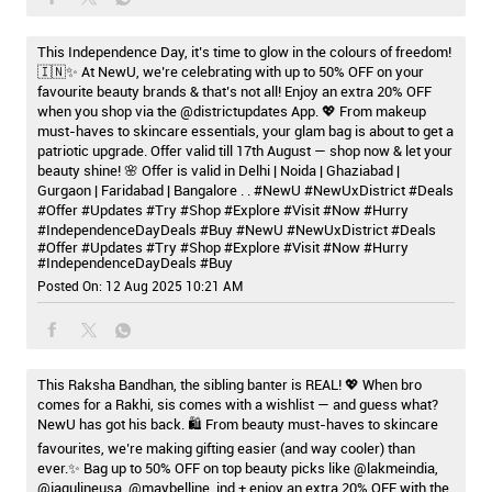
This Independence Day, it’s time to glow in the colours of freedom!
🇮🇳✨ At NewU, we’re celebrating with up to 50% OFF on your
favourite beauty brands & that’s not all! Enjoy an extra 20% OFF
when you shop via the @districtupdates App. 💖 From makeup
must-haves to skincare essentials, your glam bag is about to get a
patriotic upgrade. Offer valid till 17th August — shop now & let your
beauty shine! 🌸 Offer is valid in Delhi | Noida | Ghaziabad |
Gurgaon | Faridabad | Bangalore . . #NewU #NewUxDistrict #Deals
#Offer #Updates #Try #Shop #Explore #Visit #Now #Hurry
#IndependenceDayDeals #Buy
#NewU
#NewUxDistrict
#Deals
#Offer
#Updates
#Try
#Shop
#Explore
#Visit
#Now
#Hurry
#IndependenceDayDeals
#Buy
Posted On:
12 Aug 2025 10:21 AM
This Raksha Bandhan, the sibling banter is REAL! 💖 When bro
comes for a Rakhi, sis comes with a wishlist — and guess what?
NewU has got his back. 🛍️ From beauty must-haves to skincare
favourites, we’re making gifting easier (and way cooler) than
ever.✨ Bag up to 50% OFF on top beauty picks like @lakmeindia,
@jaqulineusa, @maybelline_ind + enjoy an extra 20% OFF with the