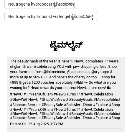
Neutrogena hydroboost ಕೈಕೊಂಡನಹಳ್ಳಿ
Neutrogena hydroboost water gel ಕೈಕೊಂಡನಹಳ್ಳಿ
ಟೈಮ್‌ಲೈನ್
The beauty bash of the year is here ✨ NewU completes 17 years
of glam & we’re celebrating YOU with jaw-dropping offers. Shop
your favorites from @lakmeindia, @jaqulineusa, @trysugar &
more at up to 50% OFF. And here’s the cherry on top — shop for
₹999 & get a ₹200 voucher absolutely FREE! 👀 So what are you
waiting for? Head towards your nearest NewU store now! 🛍️ . . .
#NewU #17YearsOfGlam #NewUTurns17 #NewUCelebration
#GlowWithNewU #ShopWithNewU #BeautyGoals #MakeupAddict
#SkincareSecrets #BeautySale #SaleAlert #Visit #Explore #Shop
#NewU
#17YearsOfGlam
#NewUTurns17
#NewUCelebration
#GlowWithNewU
#ShopWithNewU
#BeautyGoals
#MakeupAddict
#SkincareSecrets
#BeautySale
#SaleAlert
#Visit
#Explore
#Shop
Posted On:
26 Aug 2025 3:33 PM