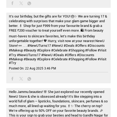
It’s our birthday, but the gifts are for YOU! 🎂✨ We are turning 17 &
celebrating with surprises that make your glam game bigger and
better. 💄 Shop for just ₹999 from your favourite brand & grab a
FREE ₹200 voucher to treat yourself even more. 🛍️ From beauty
must-haves to skincare favorites, let’s make this birthday
unforgettable together! 💖 Hurry, visit now at your nearest NewU
Store! 👀 . . . #NewUTurns17 #NewU #Deals #Offers #Discounts
#Makeup #Beauty #Explore #Celebrate #Shopping #Follow #Visit
#Try
#NewUTurns17
#NewU
#Deals
#Offers
#Discounts
#Makeup
#Beauty
#Explore
#Celebrate
#Shopping
#Follow
#Visit
#Try
Posted On:
22 Aug 2025 3:46 PM
Hello Jammu beauties! 🌸 She just explored our recently opened
NewU Store & she is obsessed already! It’s like stepping into a
world full of glam – lipsticks, foundations, skincare, perfumes & so
much more, all lined up waiting for you. 💄✨ The cherry on top?
We’re offering up to 50% OFF on your favorite beauty brands. 🎉
This is your sign to grab your besties and head to Gandhi Nagar for