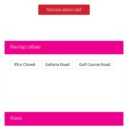
ଦିଗବାରେ ଯାଇବା ପାଇଁ
ନିକଟସ୍ଥ ପରିସର
Iffco Chowk
Galleria Road
Golf Course Road
ବିଭାଗ