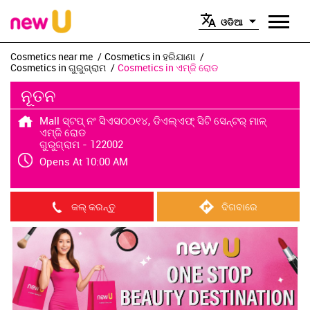
ଓଡିଆ
Cosmetics near me
Cosmetics in ହରିଯାଣା
Cosmetics in ଗୁରୁଗ୍ରାମ
Cosmetics in ଏମ୍ଜି ରୋଡ
ନୂତନ
Mall ସ୍ଟପ୍ ନଂ ସିଏସ୦୦୧୪, ଡିଏଲ୍ଏଫ୍ ସିଟି ସେନ୍ଟର୍ ମାଳ୍
ଏମ୍ଜି ରୋଡ
ଗୁରୁଗ୍ରାମ
-
122002
Opens At 10:00 AM
କଲ୍ କରନ୍ତୁ
ଦିଗବାରେ