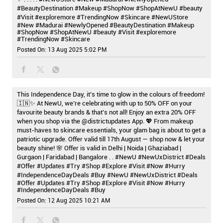
#BeautyDestination #Makeup #ShopNow #ShopAtNewU #beauty
#Visit #exploremore #TrendingNow #Skincare
#NewUStore
#New
#Madurai
#NewlyOpened
#BeautyDestination
#Makeup
#ShopNow
#ShopAtNewU
#beauty
#Visit
#exploremore
#TrendingNow
#Skincare
Posted On:
13 Aug 2025 5:02 PM
This Independence Day, it’s time to glow in the colours of freedom!
🇮🇳✨ At NewU, we’re celebrating with up to 50% OFF on your
favourite beauty brands & that’s not all! Enjoy an extra 20% OFF
when you shop via the @districtupdates App. 💖 From makeup
must-haves to skincare essentials, your glam bag is about to get a
patriotic upgrade. Offer valid till 17th August — shop now & let your
beauty shine! 🌸 Offer is valid in Delhi | Noida | Ghaziabad |
Gurgaon | Faridabad | Bangalore . . #NewU #NewUxDistrict #Deals
#Offer #Updates #Try #Shop #Explore #Visit #Now #Hurry
#IndependenceDayDeals #Buy
#NewU
#NewUxDistrict
#Deals
#Offer
#Updates
#Try
#Shop
#Explore
#Visit
#Now
#Hurry
#IndependenceDayDeals
#Buy
Posted On:
12 Aug 2025 10:21 AM