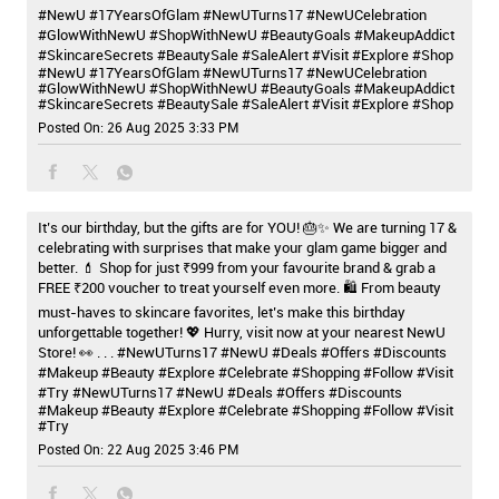
#NewU #17YearsOfGlam #NewUTurns17 #NewUCelebration
#GlowWithNewU #ShopWithNewU #BeautyGoals #MakeupAddict
#SkincareSecrets #BeautySale #SaleAlert #Visit #Explore #Shop
#NewU
#17YearsOfGlam
#NewUTurns17
#NewUCelebration
#GlowWithNewU
#ShopWithNewU
#BeautyGoals
#MakeupAddict
#SkincareSecrets
#BeautySale
#SaleAlert
#Visit
#Explore
#Shop
Posted On:
26 Aug 2025 3:33 PM
It’s our birthday, but the gifts are for YOU! 🎂✨ We are turning 17 &
celebrating with surprises that make your glam game bigger and
better. 💄 Shop for just ₹999 from your favourite brand & grab a
FREE ₹200 voucher to treat yourself even more. 🛍️ From beauty
must-haves to skincare favorites, let’s make this birthday
unforgettable together! 💖 Hurry, visit now at your nearest NewU
Store! 👀 . . . #NewUTurns17 #NewU #Deals #Offers #Discounts
#Makeup #Beauty #Explore #Celebrate #Shopping #Follow #Visit
#Try
#NewUTurns17
#NewU
#Deals
#Offers
#Discounts
#Makeup
#Beauty
#Explore
#Celebrate
#Shopping
#Follow
#Visit
#Try
Posted On:
22 Aug 2025 3:46 PM