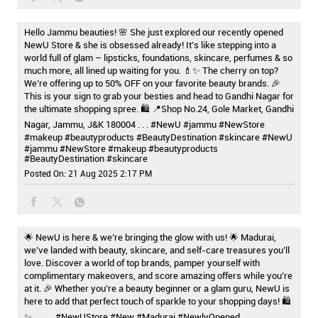
Hello Jammu beauties! 🌸 She just explored our recently opened
NewU Store & she is obsessed already! It’s like stepping into a
world full of glam – lipsticks, foundations, skincare, perfumes & so
much more, all lined up waiting for you. 💄✨ The cherry on top?
We’re offering up to 50% OFF on your favorite beauty brands. 🎉
This is your sign to grab your besties and head to Gandhi Nagar for
the ultimate shopping spree. 🛍️ 📍Shop No.24, Gole Market, Gandhi
Nagar, Jammu, J&K 180004 . . . #NewU #jammu #NewStore
#makeup #beautyproducts #BeautyDestination #skincare
#NewU
#jammu
#NewStore
#makeup
#beautyproducts
#BeautyDestination
#skincare
Posted On:
21 Aug 2025 2:17 PM
🌟 NewU is here & we’re bringing the glow with us! 🌟 Madurai,
we’ve landed with beauty, skincare, and self-care treasures you’ll
love. Discover a world of top brands, pamper yourself with
complimentary makeovers, and score amazing offers while you’re
at it. 🎉 Whether you’re a beauty beginner or a glam guru, NewU is
here to add that perfect touch of sparkle to your shopping days! 🛍️
✨ . . . . . #NewUStore #New #Madurai #NewlyOpened