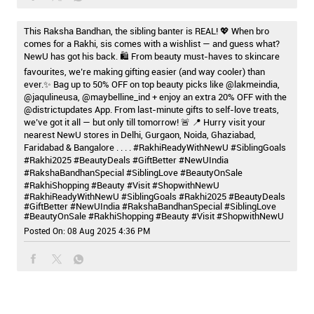
This Raksha Bandhan, the sibling banter is REAL! 💖 When bro
comes for a Rakhi, sis comes with a wishlist — and guess what?
NewU has got his back. 🛍️ From beauty must-haves to skincare
favourites, we’re making gifting easier (and way cooler) than
ever.✨ Bag up to 50% OFF on top beauty picks like @lakmeindia,
@jaqulineusa, @maybelline_ind + enjoy an extra 20% OFF with the
@districtupdates App. From last-minute gifts to self-love treats,
we’ve got it all — but only till tomorrow! 🚨 📍 Hurry visit your
nearest NewU stores in Delhi, Gurgaon, Noida, Ghaziabad,
Faridabad & Bangalore . . . . #RakhiReadyWithNewU #SiblingGoals
#Rakhi2025 #BeautyDeals #GiftBetter #NewUIndia
#RakshaBandhanSpecial #SiblingLove #BeautyOnSale
#RakhiShopping #Beauty #Visit #ShopwithNewU
#RakhiReadyWithNewU
#SiblingGoals
#Rakhi2025
#BeautyDeals
#GiftBetter
#NewUIndia
#RakshaBandhanSpecial
#SiblingLove
#BeautyOnSale
#RakhiShopping
#Beauty
#Visit
#ShopwithNewU
Posted On:
08 Aug 2025 4:36 PM