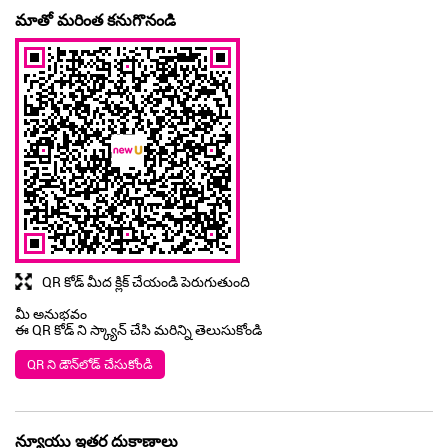
మాతో మరింత కనుగొనండి
QR కోడ్ మీద క్లిక్ చేయండి పెరుగుతుంది
మీ అనుభవం
ఈ QR కోడ్ ని స్క్యాన్ చేసి మరిన్ని తెలుసుకోండి
QR ని డౌన్‌లోడ్ చేసుకోండి
న్యూయు ఇతర దుకాణాలు