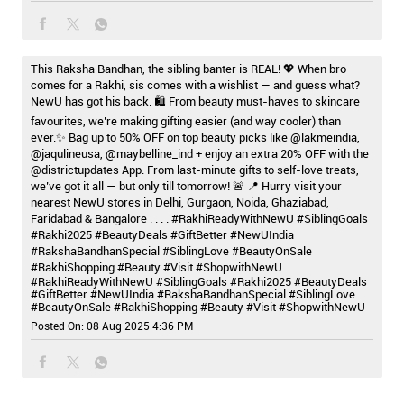
This Raksha Bandhan, the sibling banter is REAL! 💖 When bro
comes for a Rakhi, sis comes with a wishlist — and guess what?
NewU has got his back. 🛍️ From beauty must-haves to skincare
favourites, we’re making gifting easier (and way cooler) than
ever.✨ Bag up to 50% OFF on top beauty picks like @lakmeindia,
@jaqulineusa, @maybelline_ind + enjoy an extra 20% OFF with the
@districtupdates App. From last-minute gifts to self-love treats,
we’ve got it all — but only till tomorrow! 🚨 📍 Hurry visit your
nearest NewU stores in Delhi, Gurgaon, Noida, Ghaziabad,
Faridabad & Bangalore . . . . #RakhiReadyWithNewU #SiblingGoals
#Rakhi2025 #BeautyDeals #GiftBetter #NewUIndia
#RakshaBandhanSpecial #SiblingLove #BeautyOnSale
#RakhiShopping #Beauty #Visit #ShopwithNewU
#RakhiReadyWithNewU
#SiblingGoals
#Rakhi2025
#BeautyDeals
#GiftBetter
#NewUIndia
#RakshaBandhanSpecial
#SiblingLove
#BeautyOnSale
#RakhiShopping
#Beauty
#Visit
#ShopwithNewU
Posted On:
08 Aug 2025 4:36 PM