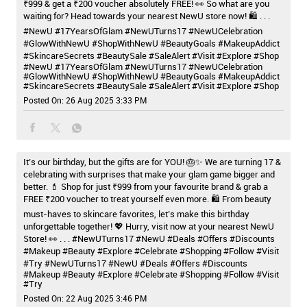
₹999 & get a ₹200 voucher absolutely FREE! 👀 So what are you
waiting for? Head towards your nearest NewU store now! 🛍️ . . .
#NewU #17YearsOfGlam #NewUTurns17 #NewUCelebration
#GlowWithNewU #ShopWithNewU #BeautyGoals #MakeupAddict
#SkincareSecrets #BeautySale #SaleAlert #Visit #Explore #Shop
#NewU
#17YearsOfGlam
#NewUTurns17
#NewUCelebration
#GlowWithNewU
#ShopWithNewU
#BeautyGoals
#MakeupAddict
#SkincareSecrets
#BeautySale
#SaleAlert
#Visit
#Explore
#Shop
Posted On:
26 Aug 2025 3:33 PM
It’s our birthday, but the gifts are for YOU! 🎂✨ We are turning 17 &
celebrating with surprises that make your glam game bigger and
better. 💄 Shop for just ₹999 from your favourite brand & grab a
FREE ₹200 voucher to treat yourself even more. 🛍️ From beauty
must-haves to skincare favorites, let’s make this birthday
unforgettable together! 💖 Hurry, visit now at your nearest NewU
Store! 👀 . . . #NewUTurns17 #NewU #Deals #Offers #Discounts
#Makeup #Beauty #Explore #Celebrate #Shopping #Follow #Visit
#Try
#NewUTurns17
#NewU
#Deals
#Offers
#Discounts
#Makeup
#Beauty
#Explore
#Celebrate
#Shopping
#Follow
#Visit
#Try
Posted On:
22 Aug 2025 3:46 PM