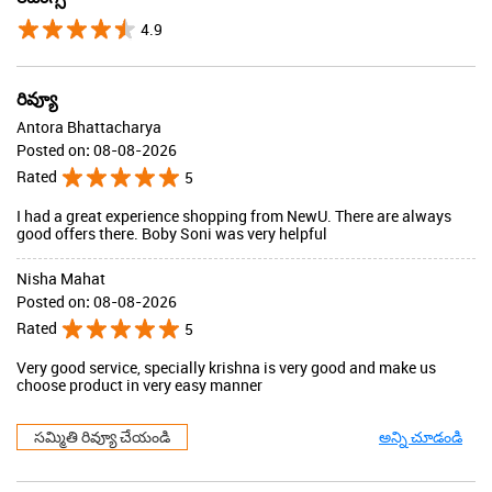
4.9
రివ్యూ
Antora Bhattacharya
Posted on
:
08-08-2026
Rated
5
I had a great experience shopping from NewU. There are always
good offers there. Boby Soni was very helpful
Nisha Mahat
Posted on
:
08-08-2026
Rated
5
Very good service, specially krishna is very good and make us
choose product in very easy manner
సమ్మితి రివ్యూ చేయండి
అన్ని చూడండి