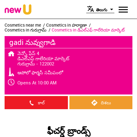
తెలుగు
Cosmetics near me
Cosmetics in హర్యాణా
Cosmetics in గురుగ్రామ్
Cosmetics in డిఎల్ఎఫ్ గాలేరియా మార్కెట్
gadi నువ్వుగాడి
నెన్నో, ఫేస్ 4
డిఎల్ఎఫ్ గాలేరియా మార్కెట్
గురుగ్రామ్
-
122002
ఆపోలో ఫార్మసీ సమీపంలో
Opens At 10:00 AM
కాల్
దిశలు
ఫీచర్డ్ బ్రాండ్స్