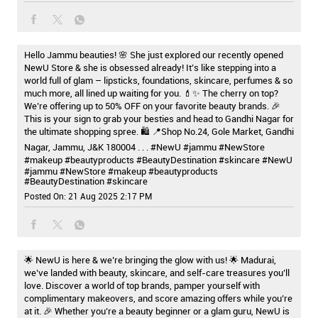
Hello Jammu beauties! 🌸 She just explored our recently opened
NewU Store & she is obsessed already! It’s like stepping into a
world full of glam – lipsticks, foundations, skincare, perfumes & so
much more, all lined up waiting for you. 💄✨ The cherry on top?
We’re offering up to 50% OFF on your favorite beauty brands. 🎉
This is your sign to grab your besties and head to Gandhi Nagar for
the ultimate shopping spree. 🛍️ 📍Shop No.24, Gole Market, Gandhi
Nagar, Jammu, J&K 180004 . . . #NewU #jammu #NewStore
#makeup #beautyproducts #BeautyDestination #skincare
#NewU
#jammu
#NewStore
#makeup
#beautyproducts
#BeautyDestination
#skincare
Posted On:
21 Aug 2025 2:17 PM
🌟 NewU is here & we’re bringing the glow with us! 🌟 Madurai,
we’ve landed with beauty, skincare, and self-care treasures you’ll
love. Discover a world of top brands, pamper yourself with
complimentary makeovers, and score amazing offers while you’re
at it. 🎉 Whether you’re a beauty beginner or a glam guru, NewU is