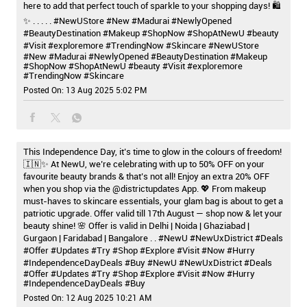
here to add that perfect touch of sparkle to your shopping days! 🛍️
✨ . . . . . #NewUStore #New #Madurai #NewlyOpened
#BeautyDestination #Makeup #ShopNow #ShopAtNewU #beauty
#Visit #exploremore #TrendingNow #Skincare
#NewUStore
#New
#Madurai
#NewlyOpened
#BeautyDestination
#Makeup
#ShopNow
#ShopAtNewU
#beauty
#Visit
#exploremore
#TrendingNow
#Skincare
Posted On:
13 Aug 2025 5:02 PM
This Independence Day, it’s time to glow in the colours of freedom!
🇮🇳✨ At NewU, we’re celebrating with up to 50% OFF on your
favourite beauty brands & that’s not all! Enjoy an extra 20% OFF
when you shop via the @districtupdates App. 💖 From makeup
must-haves to skincare essentials, your glam bag is about to get a
patriotic upgrade. Offer valid till 17th August — shop now & let your
beauty shine! 🌸 Offer is valid in Delhi | Noida | Ghaziabad |
Gurgaon | Faridabad | Bangalore . . #NewU #NewUxDistrict #Deals
#Offer #Updates #Try #Shop #Explore #Visit #Now #Hurry
#IndependenceDayDeals #Buy
#NewU
#NewUxDistrict
#Deals
#Offer
#Updates
#Try
#Shop
#Explore
#Visit
#Now
#Hurry
#IndependenceDayDeals
#Buy
Posted On:
12 Aug 2025 10:21 AM