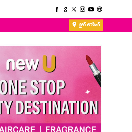
స్టోర్ లొకేటర్