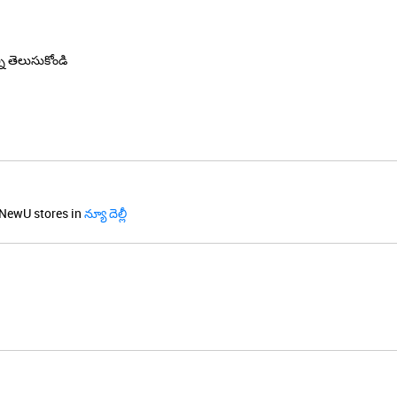
్ని తెలుసుకోండి
NewU stores in
న్యూ దెల్లీ