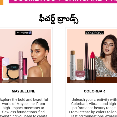
ఫీచర్డ్ బ్రాండ్స్
MAYBELLINE
COLORBAR
Explore the bold and beautiful
Unleash your creativity wit
world of Maybelline. From
Colorbar's vibrant and high
high-impact mascaras to
performance beauty range.
flawless foundations, find
From intense lip colors to lon
everything you need to create
lasting foundations, expres