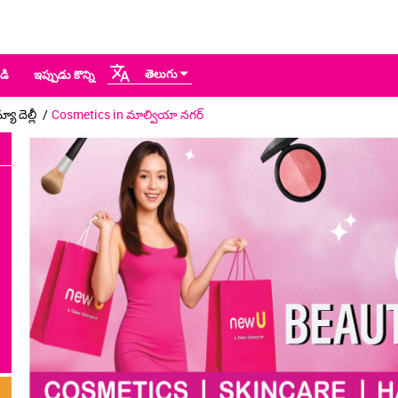
తెలుగు
డి
ఇప్పుడు కొన్ని
ూ దెల్లీ
Cosmetics in మాల్వియా నగర్