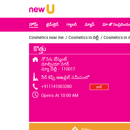
హోమ్
టైమ్‌లైన్
గ్యాలరీ
మ్యాప్
మా తో సంప్రదించం
Cosmetics near me
Cosmetics in దిల్లీ
Cosmetics in న్య
కొత్తు
నో సి6, బేస్మెంట్
మాల్వియా నగర్
న్యూ దెల్లీ
-
110017
నీర్ కెఫ్సీ ఆఉట్లెట్ సమీపంలో
+911141003280
కాల్
Opens At 10:00 AM
దిశలు