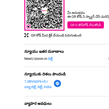
మీ అనుభవం
ఈ QR కోడ్ ని స్క్యాన్ చేసి మరిన
QR ని డౌన్‌లోడ్ చేసుకోండి
QR కోడ్ మీద క్లిక్ చేయండి పెరుగుతుంది
న్యూయు ఇతర దుకాణాలు
NewU stores in
దిల్లీ
న్యూయుకు దిశలు పొందండి
7JWVG6P6+RJ
న్యూ దెల్లీ, దిల్లీ, India
వ్యాపార అవధులు