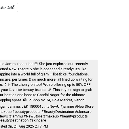
ియా నగర్
llo Jammu beauties! 🌸 She just explored our recently
ened NewU Store & she is obsessed already! It’s like
epping into a world full of glam – lipsticks, foundations,
incare, perfumes & so much more, all lined up waiting for
u. 💄✨ The cherry on top? We’re offering up to 50% OFF
 your favorite beauty brands. 🎉 This is your sign to grab
ur besties and head to Gandhi Nagar for the ultimate
opping spree. 🛍️ 📍Shop No.24, Gole Market, Gandhi
gar, Jammu, J&K 180004 . . . #NewU #jammu #NewStore
akeup #beautyproducts #BeautyDestination #skincare
NewU
#jammu
#NewStore
#makeup
#beautyproducts
eautyDestination
#skincare
sted On:
21 Aug 2025 2:17 PM