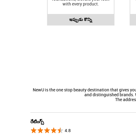
with every product.
ఇప్పుడు కొన్ని
NewU is the one stop beauty destination that gives y
and distinguished brands. 
The address o
రేటింగ్స్
4.8