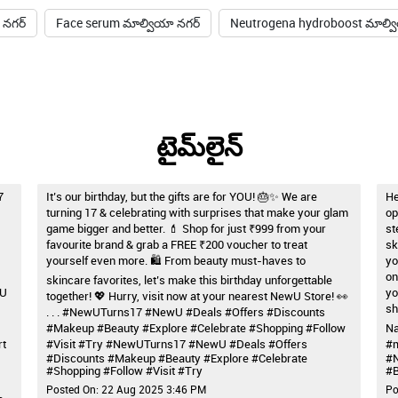
 నగర్
Face serum మాల్వియా నగర్
Neutrogena hydroboost మాల్వ
టైమ్‌లైన్
7
It’s our birthday, but the gifts are for YOU! 🎂✨ We are
He
turning 17 & celebrating with surprises that make your glam
op
game bigger and better. 💄 Shop for just ₹999 from your
st
favourite brand & grab a FREE ₹200 voucher to treat
sk
yourself even more. 🛍️ From beauty must-haves to
yo
on
skincare favorites, let’s make this birthday unforgettable
wU
yo
together! 💖 Hurry, visit now at your nearest NewU Store! 👀
sh
. . . #NewUTurns17 #NewU #Deals #Offers #Discounts
#Makeup #Beauty #Explore #Celebrate #Shopping #Follow
Na
rt
#Visit #Try
#NewUTurns17
#NewU
#Deals
#Offers
#m
#Discounts
#Makeup
#Beauty
#Explore
#Celebrate
#
#Shopping
#Follow
#Visit
#Try
#B
Posted On:
22 Aug 2025 3:46 PM
Po