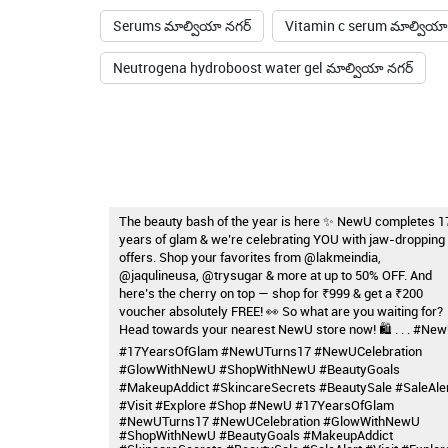
Serums మాల్వియా నగర్
Vitamin c serum మాల్వియా
Neutrogena hydroboost water gel మాల్వియా నగర్
The beauty bash of the year is here ✨ NewU completes 1
years of glam & we’re celebrating YOU with jaw-dropping
offers. Shop your favorites from @lakmeindia,
@jaqulineusa, @trysugar & more at up to 50% OFF. And
here’s the cherry on top — shop for ₹999 & get a ₹200
voucher absolutely FREE! 👀 So what are you waiting for?
Head towards your nearest NewU store now! 🛍️ . . . #Ne
#17YearsOfGlam #NewUTurns17 #NewUCelebration
#GlowWithNewU #ShopWithNewU #BeautyGoals
#MakeupAddict #SkincareSecrets #BeautySale #SaleAle
#Visit #Explore #Shop
#NewU
#17YearsOfGlam
#NewUTurns17
#NewUCelebration
#GlowWithNewU
#ShopWithNewU
#BeautyGoals
#MakeupAddict