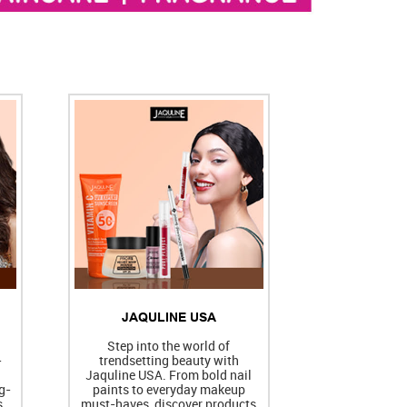
JAQULINE USA
h
Step into the world of
-
trendsetting beauty with
Jaquline USA. From bold nail
g-
paints to everyday makeup
s
must-haves, discover products