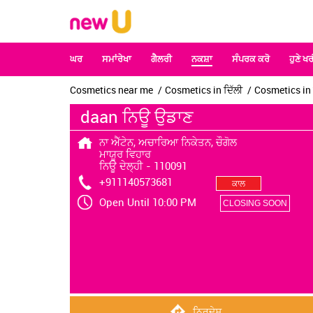
ਘਰ
ਸਮਾਂਰੇਖਾ
ਗੈਲਰੀ
ਨਕਸ਼ਾ
ਸੰਪਰਕ ਕਰੋ
ਹੁਣੇ ਖਰ
Cosmetics near me
Cosmetics in ਦਿੱਲੀ
Cosmetics in 
daan ਨਿਊ ਉਡਾਣ
ਨਾ ਐੱਟੇਨ, ਅਚਾਰਿਆ ਨਿਕੇਤਨ, ਚੌਗੋਲ
ਮਾਯੂਰ ਵਿਹਾਰ
ਨਿਊ ਦੇਲ੍ਹੀ
-
110091
+911140573681
ਕਾਲ
Open Until 10:00 PM
CLOSING SOON
ਨਿਰਦੇਸ਼