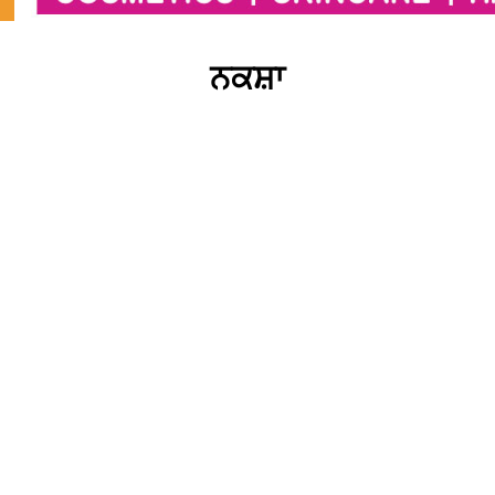
ਨਕਸ਼ਾ