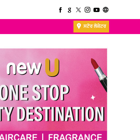
ਸਟੋਰ ਲੋਕੇਟਰ