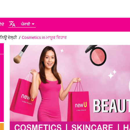
ਪੰਜਾਬੀ
ੀਦੋ
ਨਿਊ ਦੇਲ੍ਹੀ
Cosmetics in ਮਾਯੂਰ ਵਿਹਾਰ