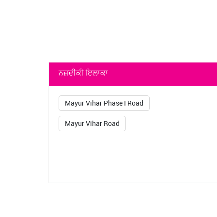
ਨਜ਼ਦੀਕੀ ਇਲਾਕਾ
Mayur Vihar Phase I Road
Mayur Vihar Road