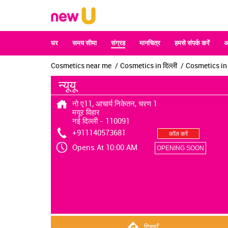
घर
समय सीमा
संग्रह
मानचित्र
हमसे संपर्क करें
अ
Cosmetics near me
Cosmetics in दिल्ली
Cosmetics in न
न्यूयू
नो ए11, आचार्य निकेतन, चरण 1
मयूर विहार
नई दिल्ली
-
110091
+911140573681
कॉल करें
Opens At 10:00 AM
OPENING SOON
दिशाएँ