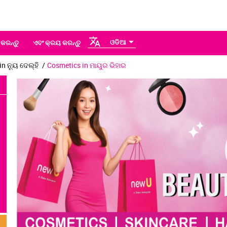
ଓଡିଆ
 କରନ୍ତୁ
ଏବଂ କ୍ରୟ କରନ୍ତୁ
n ନ୍ୟୁ ଦେଲ୍ହି
Cosmetics in ମାୟୁର ଭିହାର