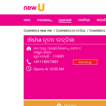
ହୋମ୍‌
ଟାଇମ୍‌ଲାଇନ୍‌
ଗ୍ୟାଲେରୀ
ମାନଚିତ୍ର
ସମ୍ପର୍କ
Cosmetics near me
Cosmetics in ଦେଲ୍ୟି
Cosmetics i
disha ନୂତନ ଉଦ୍ଦିଶା
ନୋ ଆୟ୍, ଆଚାର୍ୟ ନିକେତନ୍, ଫେଜ ୧
ମାୟୁର ଭିହାର
ନ୍ୟୁ ଦେଲ୍ହି
-
110091
+911140573681
କଲ୍ କରନ୍ତୁ
Opens At 10:00 AM
ଦିଗବାରେ