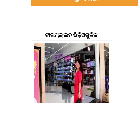
ଟାଇମ୍‍ଲାଇନ ଭିଡ଼ିଓଗୁଡିକ