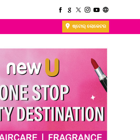
ଷ୍ଟୋର୍ ଲୋକେଟର