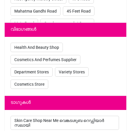
Mahatma Gandhi Road
45 Feet Road
Main Road
Sandarameeasthri Street
വിഭാഗങ്ങൾ
R D Mission Street
Rue Nidaraj Payer Street
Health And Beauty Shop
Cosmetics And Perfumes Supplier
Department Stores
Variety Stores
Cosmetics Store
ടാഗുകൾ
Skin Care Shop Near Me വെങ്കടശുബ റെഡ്ഡിയാർ
സലായി