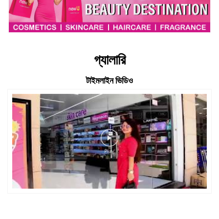
গ্যালারি
টাইমলাইন ভিডিও