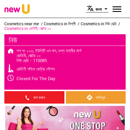
বাংলা
Cosmetics near me
Cosmetics in দিল্লী
Cosmetics in নিউ দেল্হি
Cosmetics in রোহিনী, সেক্টর ১০
নিউ
শপ নং ১২৩, ইউনিটি ওন মল, ভগ্ন মহাবীর মার্গ
রোহিনী, সেক্টর ১০
নিউ দেল্হি
-
110085
রোহিণী পশ্চিম মেট্রো স্টেশন
Closed For The Day
কল করুন
অভিমুখ