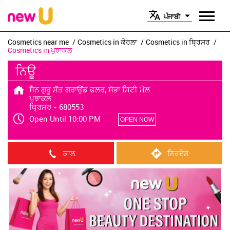
ਪੰਜਾਬੀ
Cosmetics near me
Cosmetics in ਕੇਰਲਾ
Cosmetics in ਥ੍ਰਿਸਰ
Cosmetics in ਪੁਝਾਕਲ
ਨਿਊ
ਸੈਨ ਗੁਰੂ ਸੱਤ ਗਰਾਉਂਡ ਫਲਰ, ਸੋਭਾ ਸਿਟੀ ਮੋਲ
ਪੁਝਾਕਲ
ਥ੍ਰਿਸਰ
-
680553
Open Until 10:00 PM
OPEN NOW
ਕਾਲ
ਨਿਰਦੇਸ਼