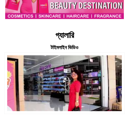
গ্যালারি
টাইমলাইন ভিডিও