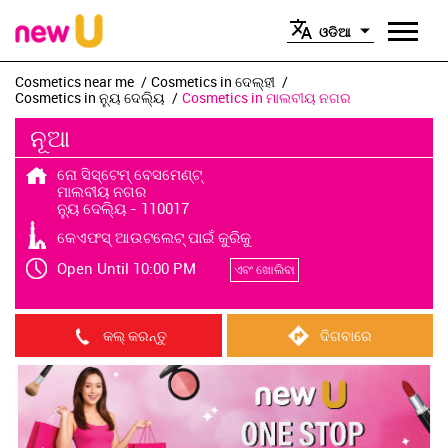
ଓଡିଆ
Cosmetics near me
Cosmetics in ଦେଲ୍ହୀ
Cosmetics in ନ୍ୟୁ ଦେଲ୍ୟି
Cosmetics in ମାଲବୀୟ ନଗର
ନୂଆ
ନୋ ସିସ୍ଟେମ୍ ବେସମେଣ୍ଟ୍
ମାଲବୀୟ ନଗର
ନ୍ୟୁ ଦେଲ୍ୟି
-
110017
କେଏଫସ୍ ଆଉଟଲେଟ୍ ପାଇଁ କୁରିକୁ
Open Until 10:00 PM
ଏବଂ ଖୋଲିବା
କଲ୍ କରନ୍ତୁ
ଦିଗବାରେ