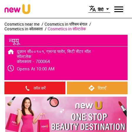
हिंदी
Cosmetics near me
Cosmetics in पश्चिम बंगाल
Cosmetics in कोलकाता
Cosmetics in सॉल्टलेक
न्यूयू
दुकान सी००१०१, ग्रून्ड फ्लोर, सिटी सेंटर मॉल
सॉल्टलेक
कोलकाता
-
700064
Opens At 10:00 AM
कॉल करें
दिशाएँ