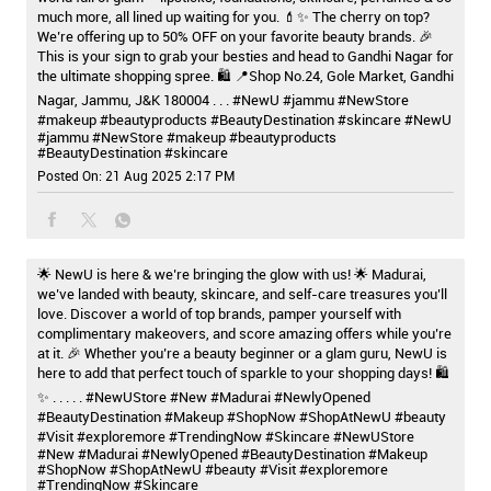
much more, all lined up waiting for you. 💄✨ The cherry on top?
We’re offering up to 50% OFF on your favorite beauty brands. 🎉
This is your sign to grab your besties and head to Gandhi Nagar for
the ultimate shopping spree. 🛍️ 📍Shop No.24, Gole Market, Gandhi
Nagar, Jammu, J&K 180004 . . . #NewU #jammu #NewStore
#makeup #beautyproducts #BeautyDestination #skincare
#NewU
#jammu
#NewStore
#makeup
#beautyproducts
#BeautyDestination
#skincare
Posted On:
21 Aug 2025 2:17 PM
🌟 NewU is here & we’re bringing the glow with us! 🌟 Madurai,
we’ve landed with beauty, skincare, and self-care treasures you’ll
love. Discover a world of top brands, pamper yourself with
complimentary makeovers, and score amazing offers while you’re
at it. 🎉 Whether you’re a beauty beginner or a glam guru, NewU is
here to add that perfect touch of sparkle to your shopping days! 🛍️
✨ . . . . . #NewUStore #New #Madurai #NewlyOpened
#BeautyDestination #Makeup #ShopNow #ShopAtNewU #beauty
#Visit #exploremore #TrendingNow #Skincare
#NewUStore
#New
#Madurai
#NewlyOpened
#BeautyDestination
#Makeup
#ShopNow
#ShopAtNewU
#beauty
#Visit
#exploremore
#TrendingNow
#Skincare