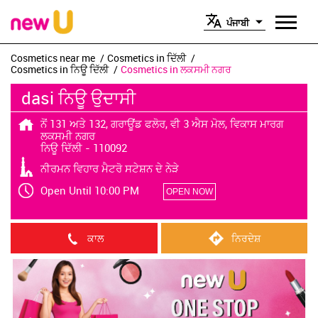
ਪੰਜਾਬੀ
Cosmetics near me
Cosmetics in ਦਿੱਲੀ
Cosmetics in ਨਿਊ ਦਿੱਲੀ
Cosmetics in ਲਕਸਮੀ ਨਗਰ
dasi ਨਿਊ ਉਦਾਸੀ
ਨੋਂ 131 ਅਤੇ 132, ਗਰਾਊਂਡ ਫਲੋਰ, ਵੀ 3 ਐਸ ਮੋਲ, ਵਿਕਾਸ ਮਾਰਗ
ਲਕਸਮੀ ਨਗਰ
ਨਿਊ ਦਿੱਲੀ
-
110092
ਨੀਰਮਨ ਵਿਹਾਰ ਮੈਟਰੋ ਸਟੇਸ਼ਨ ਦੇ ਨੇੜੇ
Open Until 10:00 PM
OPEN NOW
ਕਾਲ
ਨਿਰਦੇਸ਼