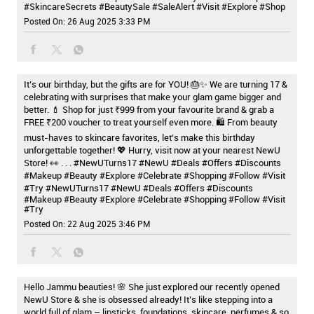
#SkincareSecrets
#BeautySale
#SaleAlert
#Visit
#Explore
#Shop
Posted On:
26 Aug 2025 3:33 PM
It’s our birthday, but the gifts are for YOU! 🎂✨ We are turning 17 &
celebrating with surprises that make your glam game bigger and
better. 💄 Shop for just ₹999 from your favourite brand & grab a
FREE ₹200 voucher to treat yourself even more. 🛍️ From beauty
must-haves to skincare favorites, let’s make this birthday
unforgettable together! 💖 Hurry, visit now at your nearest NewU
Store! 👀 . . . #NewUTurns17 #NewU #Deals #Offers #Discounts
#Makeup #Beauty #Explore #Celebrate #Shopping #Follow #Visit
#Try
#NewUTurns17
#NewU
#Deals
#Offers
#Discounts
#Makeup
#Beauty
#Explore
#Celebrate
#Shopping
#Follow
#Visit
#Try
Posted On:
22 Aug 2025 3:46 PM
Hello Jammu beauties! 🌸 She just explored our recently opened
NewU Store & she is obsessed already! It’s like stepping into a
world full of glam – lipsticks, foundations, skincare, perfumes & so