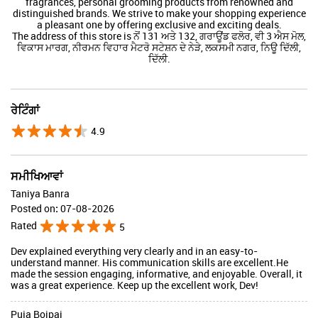
fragrances, personal grooming products from renowned and
distinguished brands. We strive to make your shopping experience
a pleasant one by offering exclusive and exciting deals.
The address of this store is ਨੋਂ 131 ਅਤੇ 132, ਗਰਾਊਂਡ ਫਲੋਰ, ਵੀ 3 ਐਸ ਮੋਲ,
ਵਿਕਾਸ ਮਾਰਗ, ਨੀਰਮਨ ਵਿਹਾਰ ਮੈਟਰੋ ਸਟੇਸ਼ਨ ਦੇ ਨੇੜੇ, ਲਕਸਮੀ ਨਗਰ, ਨਿਊ ਦਿੱਲੀ,
ਦਿੱਲੀ.
ਰੇਟਿੰਗਾਂ
4.9
ਸਮੀਖਿਆਵਾਂ
Taniya Banra
Posted on
:
07-08-2026
Rated
5
Dev explained everything very clearly and in an easy-to-
understand manner. His communication skills are excellent.He
made the session engaging, informative, and enjoyable. Overall, it
was a great experience. Keep up the excellent work, Dev!
Puja Boipai