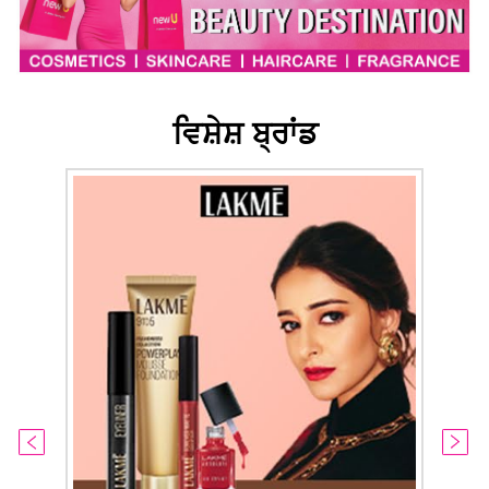
ਵਿਸ਼ੇਸ਼ ਬ੍ਰਾਂਡ