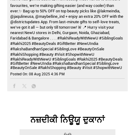
favourites, we’re making gifting easier (and way cooler) than
ever.✨ Bag up to 50% OFF on top beauty picks like @lakmeindia,
@jaqulineusa, @maybelline_ind + enjoy an extra 20% OFF with the
@districtupdates App. From last-minute gifts to self-love treats,
we’ve got it all — but only till tomorrow! 🚨 📍 Hurry visit your
nearest NewU stores in Delhi, Gurgaon, Noida, Ghaziabad,
Faridabad & Bangalore . . . . #RakhiReadyWithNewU #SiblingGoals
#Rakhi2025 #BeautyDeals #GiftBetter #NewUIndia
#RakshaBandhanSpecial #SiblingLove #BeautyOnSale
#RakhiShopping #Beauty #Visit #ShopwithNewU
#RakhiReadyWithNewU
#SiblingGoals
#Rakhi2025
#BeautyDeals
#GiftBetter
#NewUIndia
#RakshaBandhanSpecial
#SiblingLove
#BeautyOnSale
#RakhiShopping
#Beauty
#Visit
#ShopwithNewU
Posted On:
08 Aug 2025 4:36 PM
ਨਜ਼ਦੀਕੀ ਨਿਊਯੂ ਦੁਕਾਨਾਂ