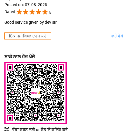
Posted on
:
07-08-2026
Rated
5
Good service given by dev sir
ਇੱਕ ਸਮੀਖਿਆ ਦਰਜ ਕਰੋ
ਸਾਰੇ ਵੇਖੋ
ਸਾਡੇ ਨਾਲ ਹੋਰ ਖੋਜੋ
ਵੱਡਾ ਕਰਨ ਲਈ qr ਕੋਡ 'ਤੇ ਕਲਿੱਕ ਕਰੋ