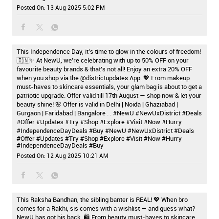
Posted On:
13 Aug 2025 5:02 PM
This Independence Day, it’s time to glow in the colours of freedom!
🇮🇳✨ At NewU, we’re celebrating with up to 50% OFF on your
favourite beauty brands & that’s not all! Enjoy an extra 20% OFF
when you shop via the @districtupdates App. 💖 From makeup
must-haves to skincare essentials, your glam bag is about to get a
patriotic upgrade. Offer valid till 17th August — shop now & let your
beauty shine! 🌸 Offer is valid in Delhi | Noida | Ghaziabad |
Gurgaon | Faridabad | Bangalore . . #NewU #NewUxDistrict #Deals
#Offer #Updates #Try #Shop #Explore #Visit #Now #Hurry
#IndependenceDayDeals #Buy
#NewU
#NewUxDistrict
#Deals
#Offer
#Updates
#Try
#Shop
#Explore
#Visit
#Now
#Hurry
#IndependenceDayDeals
#Buy
Posted On:
12 Aug 2025 10:21 AM
This Raksha Bandhan, the sibling banter is REAL! 💖 When bro
comes for a Rakhi, sis comes with a wishlist — and guess what?
NewU has got his back. 🛍️ From beauty must-haves to skincare