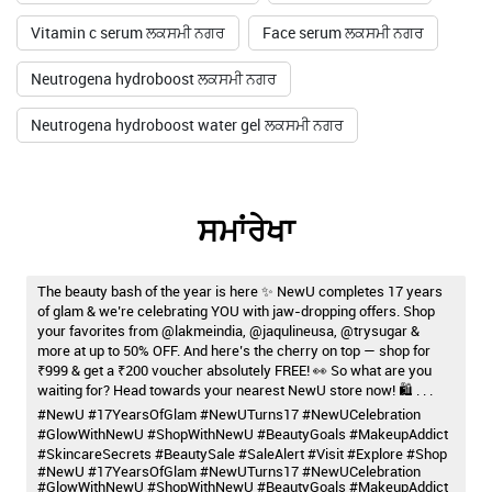
Vitamin c serum ਲਕਸਮੀ ਨਗਰ
Face serum ਲਕਸਮੀ ਨਗਰ
Neutrogena hydroboost ਲਕਸਮੀ ਨਗਰ
Neutrogena hydroboost water gel ਲਕਸਮੀ ਨਗਰ
ਸਮਾਂਰੇਖਾ
The beauty bash of the year is here ✨ NewU completes 17 years
of glam & we’re celebrating YOU with jaw-dropping offers. Shop
your favorites from @lakmeindia, @jaqulineusa, @trysugar &
more at up to 50% OFF. And here’s the cherry on top — shop for
₹999 & get a ₹200 voucher absolutely FREE! 👀 So what are you
waiting for? Head towards your nearest NewU store now! 🛍️ . . .
#NewU #17YearsOfGlam #NewUTurns17 #NewUCelebration
#GlowWithNewU #ShopWithNewU #BeautyGoals #MakeupAddict
#SkincareSecrets #BeautySale #SaleAlert #Visit #Explore #Shop
#NewU
#17YearsOfGlam
#NewUTurns17
#NewUCelebration
#GlowWithNewU
#ShopWithNewU
#BeautyGoals
#MakeupAddict