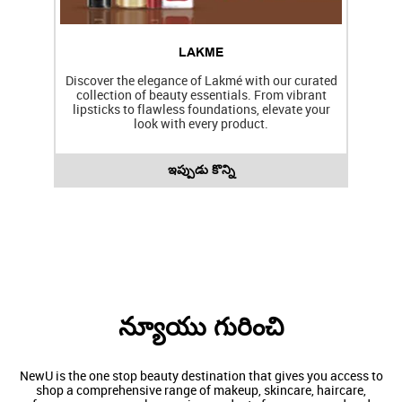
ఇప్పుడు కొన్ని
న్యూయు గురించి
NewU is the one stop beauty destination that gives you access to
shop a comprehensive range of makeup, skincare, haircare,
fragrances, personal grooming products from renowned and
distinguished brands. We strive to make your shopping experience
a pleasant one by offering exclusive and exciting deals.
The address of this store is నో 131 & 132, గ్రౌండ్ ఫూల్, వి 3 ఎస్ మాల్,
వికాస్ మార్గ్, నీర్మన్ విహార్ మెట్రో స్టేషన్ సమీపంలో, లక్ష్మీ నగర్, న్యూ దెల్లి, దిల్లీ.
రేటింగ్స్