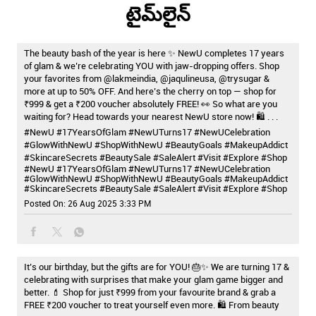
₹999 & get a ₹200 voucher absolutely FREE! 👀 So what are you
waiting for? Head towards your nearest NewU store now! 🛍️ . . .
#NewU #17YearsOfGlam #NewUTurns17 #NewUCelebration
#GlowWithNewU #ShopWithNewU #BeautyGoals #MakeupAddict
#SkincareSecrets #BeautySale #SaleAlert #Visit #Explore #Shop
#NewU
#17YearsOfGlam
#NewUTurns17
#NewUCelebration
#GlowWithNewU
#ShopWithNewU
#BeautyGoals
#MakeupAddict
#SkincareSecrets
#BeautySale
#SaleAlert
#Visit
#Explore
#Shop
Posted On:
26 Aug 2025 3:33 PM
It’s our birthday, but the gifts are for YOU! 🎂✨ We are turning 17 &
celebrating with surprises that make your glam game bigger and
better. 💄 Shop for just ₹999 from your favourite brand & grab a
FREE ₹200 voucher to treat yourself even more. 🛍️ From beauty
must-haves to skincare favorites, let’s make this birthday
unforgettable together! 💖 Hurry, visit now at your nearest NewU
Store! 👀 . . . #NewUTurns17 #NewU #Deals #Offers #Discounts
#Makeup #Beauty #Explore #Celebrate #Shopping #Follow #Visit
#Try
#NewUTurns17
#NewU
#Deals
#Offers
#Discounts
#Makeup
#Beauty
#Explore
#Celebrate
#Shopping
#Follow
#Visit
#Try
Posted On:
22 Aug 2025 3:46 PM