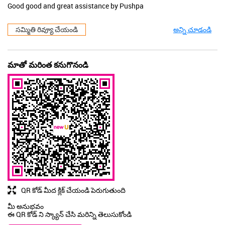
QR కోడ్ మీద క్లిక్ చేయండి పెరుగుతుంది
మీ అనుభవం
ఈ QR కోడ్ ని స్క్యాన్ చేసి మరిన్ని తెలుసుకోండి
QR ని డౌన్‌లోడ్ చేసుకోండి
న్యూయు ఇతర దుకాణాలు
NewU stores in
దిల్లీ
NewU stores in
న్యూ దెల్లి