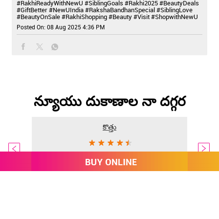
న్యూయు దుకాణాల నా దగ్గర
కొత్తు
కృష్ణ నగర్
న్యూ దెల్లి - 110051