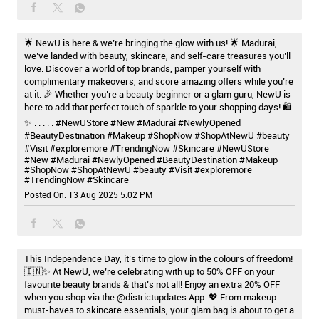
here to add that perfect touch of sparkle to your shopping days! 🛍️
✨ . . . . . #NewUStore #New #Madurai #NewlyOpened
#BeautyDestination #Makeup #ShopNow #ShopAtNewU #beauty
#Visit #exploremore #TrendingNow #Skincare
#NewUStore
#New
#Madurai
#NewlyOpened
#BeautyDestination
#Makeup
#ShopNow
#ShopAtNewU
#beauty
#Visit
#exploremore
#TrendingNow
#Skincare
Posted On:
13 Aug 2025 5:02 PM
This Independence Day, it’s time to glow in the colours of freedom!
🇮🇳✨ At NewU, we’re celebrating with up to 50% OFF on your
favourite beauty brands & that’s not all! Enjoy an extra 20% OFF
when you shop via the @districtupdates App. 💖 From makeup
must-haves to skincare essentials, your glam bag is about to get a
patriotic upgrade. Offer valid till 17th August — shop now & let your
beauty shine! 🌸 Offer is valid in Delhi | Noida | Ghaziabad |
Gurgaon | Faridabad | Bangalore . . #NewU #NewUxDistrict #Deals
#Offer #Updates #Try #Shop #Explore #Visit #Now #Hurry
#IndependenceDayDeals #Buy
#NewU
#NewUxDistrict
#Deals
#Offer
#Updates
#Try
#Shop
#Explore
#Visit
#Now
#Hurry
#IndependenceDayDeals
#Buy
Posted On:
12 Aug 2025 10:21 AM