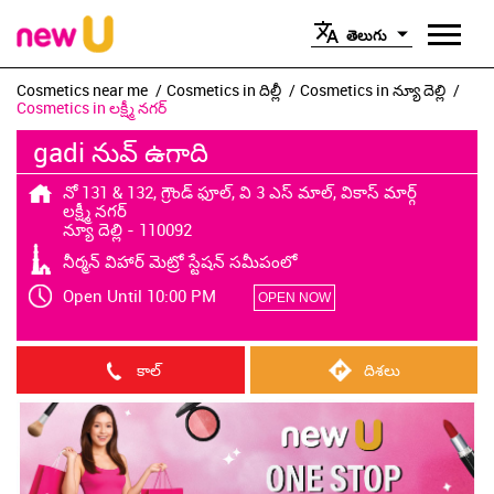
తెలుగు
Cosmetics near me
Cosmetics in దిల్లీ
Cosmetics in న్యూ దెల్లి
Cosmetics in లక్ష్మీ నగర్
gadi నువ్ ఉగాది
నో 131 & 132, గ్రౌండ్ ఫూల్, వి 3 ఎస్ మాల్, వికాస్ మార్గ్
లక్ష్మీ నగర్
న్యూ దెల్లి
-
110092
నీర్మన్ విహార్ మెట్రో స్టేషన్ సమీపంలో
Open Until 10:00 PM
OPEN NOW
కాల్
దిశలు
ఫీచర్డ్ బ్రాండ్స్