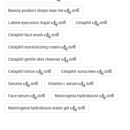
Cetaphil moisturizing cream లక్ష్మీ నగర్
Cetaphil gentle skin cleanser లక్ష్మీ నగర్
Cetaphil lotion లక్ష్మీ నగర్
Cetaphil sunscreen లక్ష్మీ నగర్
Serums లక్ష్మీ నగర్
Vitamin c serum లక్ష్మీ నగర్
Face serum లక్ష్మీ నగర్
Neutrogena hydroboost లక్ష్మీ నగర్
Neutrogena hydroboost water gel లక్ష్మీ నగర్
టైమ్‌లైన్
The beauty bash of the year is here ✨ NewU completes 17 years
of glam & we’re celebrating YOU with jaw-dropping offers. Shop
your favorites from @lakmeindia, @jaqulineusa, @trysugar &
more at up to 50% OFF. And here’s the cherry on top — shop for