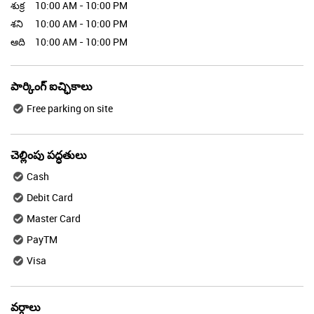
Free parking on site
చెల్లింపు పద్ధతులు
Cash
Debit Card
Master Card
PayTM
Visa
వర్గాలు
Cosmetics Store
Variety Stores
Department Stores
Cosmetics And Perfumes Supplier
Health And Beauty Shop