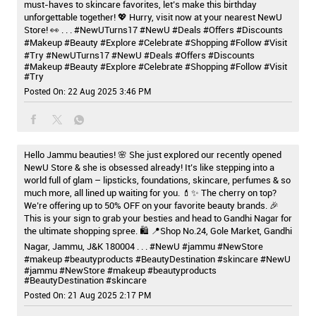
Hello Jammu beauties! 🌸 She just explored our recently opened
NewU Store & she is obsessed already! It’s like stepping into a
world full of glam – lipsticks, foundations, skincare, perfumes & so
much more, all lined up waiting for you. 💄✨ The cherry on top?
We’re offering up to 50% OFF on your favorite beauty brands. 🎉
This is your sign to grab your besties and head to Gandhi Nagar for
the ultimate shopping spree. 🛍️ 📍Shop No.24, Gole Market, Gandhi
Nagar, Jammu, J&K 180004 . . . #NewU #jammu #NewStore
#makeup #beautyproducts #BeautyDestination #skincare
#NewU
#jammu
#NewStore
#makeup
#beautyproducts
#BeautyDestination
#skincare
Posted On:
21 Aug 2025 2:17 PM
🌟 NewU is here & we’re bringing the glow with us! 🌟 Madurai,
we’ve landed with beauty, skincare, and self-care treasures you’ll
love. Discover a world of top brands, pamper yourself with
complimentary makeovers, and score amazing offers while you’re
at it. 🎉 Whether you’re a beauty beginner or a glam guru, NewU is