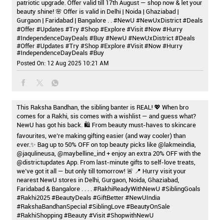
This Raksha Bandhan, the sibling banter is REAL! 💖 When bro
comes for a Rakhi, sis comes with a wishlist — and guess what?
NewU has got his back. 🛍️ From beauty must-haves to skincare
favourites, we’re making gifting easier (and way cooler) than
ever.✨ Bag up to 50% OFF on top beauty picks like @lakmeindia,
@jaqulineusa, @maybelline_ind + enjoy an extra 20% OFF with the
@districtupdates App. From last-minute gifts to self-love treats,
we’ve got it all — but only till tomorrow! 🚨 📍 Hurry visit your
nearest NewU stores in Delhi, Gurgaon, Noida, Ghaziabad,
Faridabad & Bangalore . . . . #RakhiReadyWithNewU #SiblingGoals
#Rakhi2025 #BeautyDeals #GiftBetter #NewUIndia
#RakshaBandhanSpecial #SiblingLove #BeautyOnSale
#RakhiShopping #Beauty #Visit #ShopwithNewU
#RakhiReadyWithNewU
#SiblingGoals
#Rakhi2025
#BeautyDeals
#GiftBetter
#NewUIndia
#RakshaBandhanSpecial
#SiblingLove
#BeautyOnSale
#RakhiShopping
#Beauty
#Visit
#ShopwithNewU
Posted On:
08 Aug 2025 4:36 PM