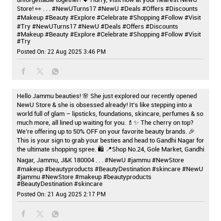
Store! 👀 . . . #NewUTurns17 #NewU #Deals #Offers #Discounts
#Makeup #Beauty #Explore #Celebrate #Shopping #Follow #Visit
#Try
#NewUTurns17
#NewU
#Deals
#Offers
#Discounts
#Makeup
#Beauty
#Explore
#Celebrate
#Shopping
#Follow
#Visit
#Try
Posted On:
22 Aug 2025 3:46 PM
Hello Jammu beauties! 🌸 She just explored our recently opened
NewU Store & she is obsessed already! It’s like stepping into a
world full of glam – lipsticks, foundations, skincare, perfumes & so
much more, all lined up waiting for you. 💄✨ The cherry on top?
We’re offering up to 50% OFF on your favorite beauty brands. 🎉
This is your sign to grab your besties and head to Gandhi Nagar for
the ultimate shopping spree. 🛍️ 📍Shop No.24, Gole Market, Gandhi
Nagar, Jammu, J&K 180004 . . . #NewU #jammu #NewStore
#makeup #beautyproducts #BeautyDestination #skincare
#NewU
#jammu
#NewStore
#makeup
#beautyproducts
#BeautyDestination
#skincare
Posted On:
21 Aug 2025 2:17 PM