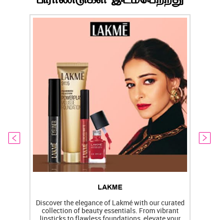
LAKME
Discover the elegance of Lakmé with our curated
collection of beauty essentials. From vibrant
lipsticks to flawless foundations, elevate your
f