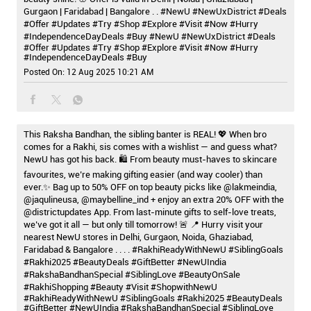
Gurgaon | Faridabad | Bangalore . . #NewU #NewUxDistrict #Deals
#Offer #Updates #Try #Shop #Explore #Visit #Now #Hurry
#IndependenceDayDeals #Buy
#NewU
#NewUxDistrict
#Deals
#Offer
#Updates
#Try
#Shop
#Explore
#Visit
#Now
#Hurry
#IndependenceDayDeals
#Buy
Posted On:
12 Aug 2025 10:21 AM
This Raksha Bandhan, the sibling banter is REAL! 💖 When bro
comes for a Rakhi, sis comes with a wishlist — and guess what?
NewU has got his back. 🛍️ From beauty must-haves to skincare
favourites, we’re making gifting easier (and way cooler) than
ever.✨ Bag up to 50% OFF on top beauty picks like @lakmeindia,
@jaqulineusa, @maybelline_ind + enjoy an extra 20% OFF with the
@districtupdates App. From last-minute gifts to self-love treats,
we’ve got it all — but only till tomorrow! 🚨 📍 Hurry visit your
nearest NewU stores in Delhi, Gurgaon, Noida, Ghaziabad,
Faridabad & Bangalore . . . . #RakhiReadyWithNewU #SiblingGoals
#Rakhi2025 #BeautyDeals #GiftBetter #NewUIndia
#RakshaBandhanSpecial #SiblingLove #BeautyOnSale
#RakhiShopping #Beauty #Visit #ShopwithNewU
#RakhiReadyWithNewU
#SiblingGoals
#Rakhi2025
#BeautyDeals
#GiftBetter
#NewUIndia
#RakshaBandhanSpecial
#SiblingLove