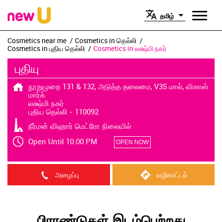
தமிழ்
Cosmetics near me
Cosmetics in தெல்லி
Cosmetics in புதிய தெல்லி
Cosmetics in லக்ஷ்மி நகர்
புதியு
நூறுமுறை 131 & 132, அடுத்த தலைமை, V3S மால், விகாஸ்
மார்க்
லக்ஷ்மி நகர்
புதிய தெல்லி
-
110092
நீர்மன் விஹார் மெட்ரோ நிலையில்
Open Until 10:00 PM
OPEN NOW
அழைப்பு
வழிகாட்டல்
பிராண்டுகள் இடம்பெற்றது