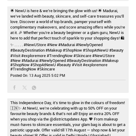
🌟 NewU is here & we’re bringing the glow with us! 🌟 Madurai,
we’ve landed with beauty, skincare, and self-care treasures you’ll
love. Discover a world of top brands, pamper yourself with
complimentary makeovers, and score amazing offers while you’re
at it. 🎉 Whether you’re a beauty beginner or a glam guru, NewU is
here to add that perfect touch of sparkle to your shopping days! 🛍️
✨ . . . . . #NewUStore #New #Madurai #NewlyOpened
#BeautyDestination #Makeup #ShopNow #ShopAtNewU #beauty
#Visit #exploremore #TrendingNow #Skincare
#NewUStore
#New
#Madurai
#NewlyOpened
#BeautyDestination
#Makeup
#ShopNow
#ShopAtNewU
#beauty
#Visit
#exploremore
#TrendingNow
#Skincare
Posted On:
13 Aug 2025 5:02 PM
This Independence Day, it’s time to glow in the colours of freedom!
🇮🇳✨ At NewU, we’re celebrating with up to 50% OFF on your
favourite beauty brands & that’s not all! Enjoy an extra 20% OFF
when you shop via the @districtupdates App. 💖 From makeup
must-haves to skincare essentials, your glam bag is about to get a
patriotic upgrade. Offer valid till 17th August — shop now & let your
beauty shine! 🌸 Offer is valid in Delhi | Noida | Ghaziabad |