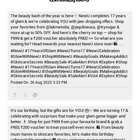
The beauty bash of the year is here ✨ NewU completes 17 years
of glam & we’re celebrating YOU with jaw-dropping offers. Shop
your favorites from @lakmeindia, @jaqulineusa, @trysugar &
more at up to 50% OFF. And here’s the cherry on top — shop for
₹999 & get a ₹200 voucher absolutely FREE! 👀 So what are you
waiting for? Head towards your nearest NewU store now! 🛍️ . . .
#NewU #17YearsOfGlam #NewUTurns17 #NewUCelebration
#GlowWithNewU #ShopWithNewU #BeautyGoals #MakeupAddict
#SkincareSecrets #BeautySale #SaleAlert #Visit #Explore #Shop
#NewU
#17YearsOfGlam
#NewUTurns17
#NewUCelebration
#GlowWithNewU
#ShopWithNewU
#BeautyGoals
#MakeupAddict
#SkincareSecrets
#BeautySale
#SaleAlert
#Visit
#Explore
#Shop
Posted On:
26 Aug 2025 3:33 PM
It’s our birthday, but the gifts are for YOU! 🎂✨ We are turning 17 &
celebrating with surprises that make your glam game bigger and
better. 💄 Shop for just ₹999 from your favourite brand & grab a
FREE ₹200 voucher to treat yourself even more. 🛍️ From beauty
must-haves to skincare favorites, let’s make this birthday
unforgettable together! 💖 Hurry, visit now at your nearest NewU